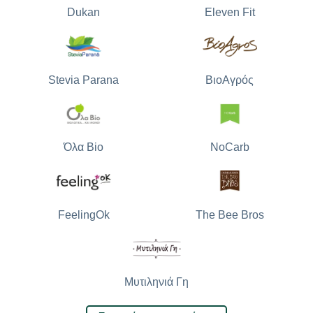
Dukan
Eleven Fit
Stevia Parana
ΒιοΑγρός
Όλα Bio
NoCarb
The Bee Bros
FeelingOk
Μυτιληνιά Γη