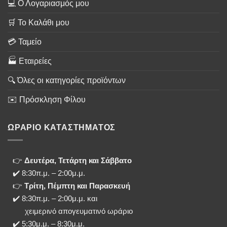
💻 Ο Λογαριασμός μου
🛒 Το Καλάθι μου
💳 Ταμείο
🏭 Εταιρείες
🔍 Όλες οι κατηγορίες προϊόντων
✉️ Πρόσκληση Φίλου
ΩΡΑΡΙΟ ΚΑΤΑΣΤΗΜΑΤΟΣ
👉
Δευτέρα, Τετάρτη και Σάββατο
✔️ 8:30π.μ. – 2:00μ.μ.
👉
Τρίτη, Πέμπτη και Παρασκευή
✔️ 8:30π.μ. – 2:00μ.μ. και
χειμερινό απογευματινό ωράριο
✔️ 5:30μ.μ. – 8:30μ.μ.