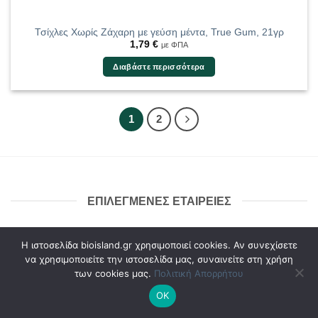
Τσίχλες Χωρίς Ζάχαρη με γεύση μέντα, True Gum, 21γρ
1,79
€
με ΦΠΑ
Διαβάστε περισσότερα
1
2
ΕΠΙΛΕΓΜΕΝΕΣ ΕΤΑΙΡΕΙΕΣ
Η ιστοσελίδα bioisland.gr χρησιμοποιεί cookies. Αν συνεχίσετε
να χρησιμοποιείτε την ιστοσελίδα μας, συναινείτε στη χρήση
των cookies μας.
Πολιτική Απορρήτου
Dukan
Eleven Fit
ΟΚ