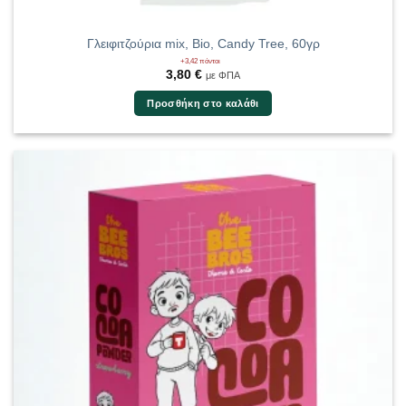
Γλειφιτζούρια mix, Bio, Candy Tree, 60γρ
+3,42 πόντοι
3,80
€
με ΦΠΑ
Προσθήκη στο καλάθι