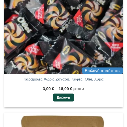
Επιλογή ποσότητας
Καραμέλες Χωρίς Ζάχαρη, Καφές, Olei, Χύμα
Price
3,00
€
–
18,00
€
με ΦΠΑ
range:
3,00 €
Επιλογή
through
18,00 €
Αυτό
το
προϊόν
έχει