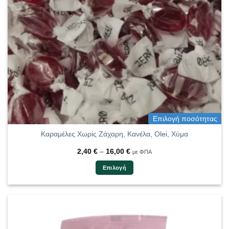
Επιλογή ποσότητας
Καραμέλες Χωρίς Ζάχαρη, Κανέλα, Olei, Χύμα
Price
2,40
€
–
16,00
€
με ΦΠΑ
range:
2,40 €
Επιλογή
through
16,00 €
Αυτό
το
προϊόν
έχει
πολλαπλές