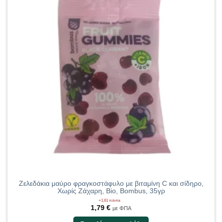
παραλλαγές.
Οι
επιλογές
μπορούν
να
επιλεγούν
στη
σελίδα
του
προϊόντος
Ζελεδάκια μαύρο φραγκοστάφυλο με βιταμίνη C και σίδηρο,
Χωρίς Ζάχαρη, Bio, Bombus, 35γρ
+1,61 πόντοι
1,79
€
με ΦΠΑ