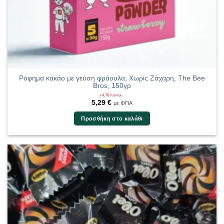
Ρόφημα κακάο με γεύση φράουλα, Χωρίς Ζάχαρη, The Bee
Bros, 150γρ
+4,76 πόντοι
5,29
€
με ΦΠΑ
Προσθήκη στο καλάθι