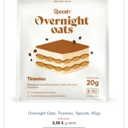
Overnight Oats, Tiramisu, Spoosh, 85γρ
+3,15 πόντοι
3,50
€
με ΦΠΑ