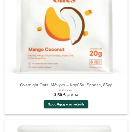
Overnight Oats, Μάνγκο – Καρύδα, Spoosh, 85γρ
+3,15 πόντοι
3,50
€
με ΦΠΑ
Προσθήκη στο καλάθι