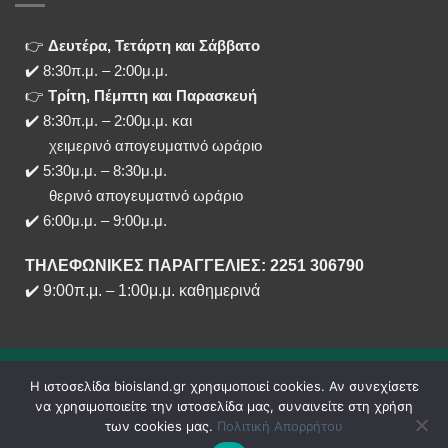
👉
Δευτέρα, Τετάρτη και Σάββατο
✔️ 8:30π.μ. – 2:00μ.μ.
👉
Τρίτη, Πέμπτη και Παρασκευή
✔️ 8:30π.μ. – 2:00μ.μ. και
χειμερινό απογευματινό ωράριο
✔️ 5:30μ.μ. – 8:30μ.μ.
θερινό απογευματινό ωράριο
✔️ 6:00μ.μ. – 9:00μ.μ.
ΤΗΛΕΦΩΝΙΚΕΣ ΠΑΡΑΓΓΕΛΙΕΣ: 2251 306790
✔️
9:00π.μ.
–
1:00μ.μ. καθημερινά
Η ιστοσελίδα bioisland.gr χρησιμοποιεί cookies. Αν συνεχίσετε
να χρησιμοποιείτε την ιστοσελίδα μας, συναινείτε στη χρήση
των cookies μας.
Πολιτική Απορρήτου