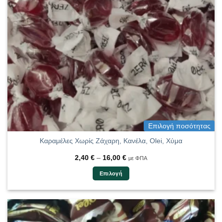
να
επιλεγούν
στη
σελίδα
του
προϊόντος
Επιλογή ποσότητας
Καραμέλες Χωρίς Ζάχαρη, Κανέλα, Olei, Χύμα
Price
2,40
€
–
16,00
€
με ΦΠΑ
range:
2,40 €
Επιλογή
through
16,00 €
Αυτό
το
προϊόν
έχει