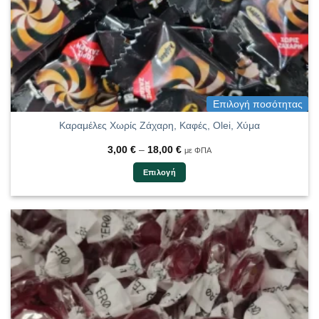
προϊόντος
Επιλογή ποσότητας
Καραμέλες Χωρίς Ζάχαρη, Καφές, Olei, Χύμα
Price
3,00
€
–
18,00
€
με ΦΠΑ
range:
3,00 €
Επιλογή
through
18,00 €
Αυτό
το
προϊόν
έχει
πολλαπλές
παραλλαγές.
Οι
επιλογές
μπορούν