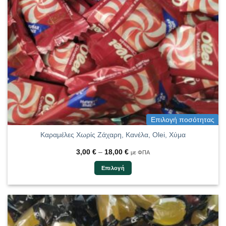
επιλεγούν
στη
σελίδα
του
προϊόντος
Επιλογή ποσότητας
Καραμέλες Χωρίς Ζάχαρη, Κανέλα, Olei, Χύμα
Price
3,00
€
–
18,00
€
με ΦΠΑ
range:
3,00 €
Επιλογή
through
18,00 €
Αυτό
το
προϊόν
έχει
πολλαπλές