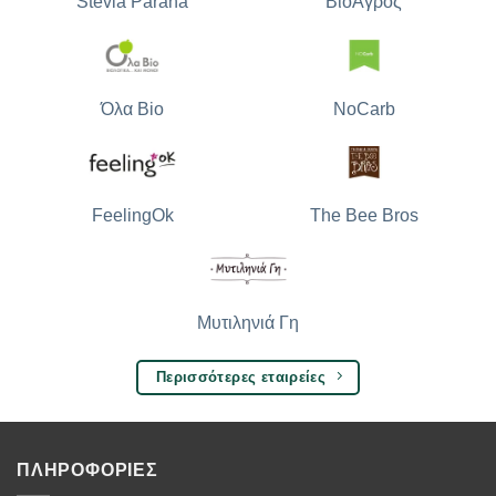
Stevia Parana
ΒιοΑγρός
Όλα Bio
NoCarb
The Bee Bros
FeelingOk
Μυτιληνιά Γη
Περισσότερες εταιρείες
ΠΛΗΡΟΦΟΡΙΕΣ