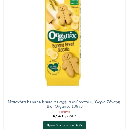
Μπισκότα banana bread σε σχήμα ανθρωπάκι, Χωρίς Ζάχαρη,
Bio, Organix, 135γρ
+4,45 πόντοι
4,94
€
με ΦΠΑ
Προσθήκη στο καλάθι