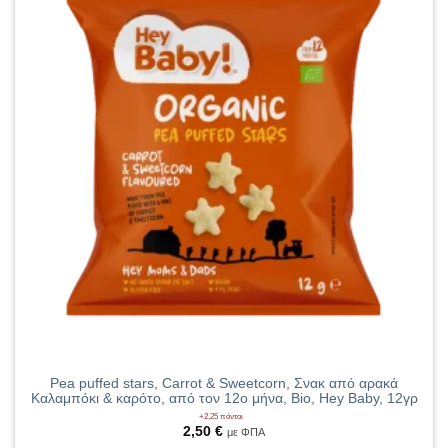
Pea puffed stars, Carrot & Sweetcorn, Σνακ από αρακά
Καλαμπόκι & καρότο, από τον 12ο μήνα, Bio, Hey Baby, 12γρ
+2,25 πόντοι
2,50
€
με ΦΠΑ