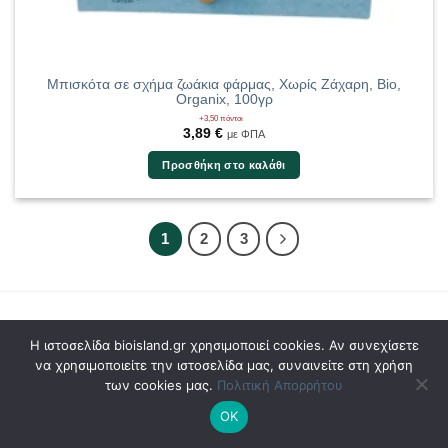
Μπισκότα σε σχήμα ζωάκια φάρμας, Χωρίς Ζάχαρη, Bio,
Organix, 100γρ
+3,50 πόντοι
3,89
€
με ΦΠΑ
Προσθήκη στο καλάθι
1
2
3
Η ιστοσελίδα bioisland.gr χρησιμοποιεί cookies. Αν συνεχίσετε
ΕΠΙΛΕΓΜΕΝΕΣ ΕΤΑΙΡΕΙΕΣ
να χρησιμοποιείτε την ιστοσελίδα μας, συναινείτε στη χρήση
των cookies μας.
Πολιτική Απορρήτου
ΟΚ