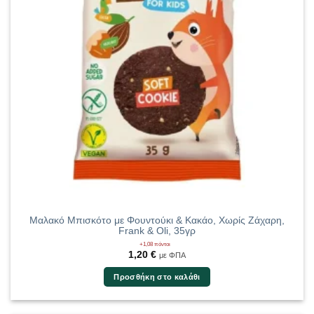
Μαλακό Μπισκότο με Φουντούκι & Κακάο, Χωρίς Ζάχαρη,
Frank & Oli, 35γρ
+1,08 πόντοι
1,20
€
με ΦΠΑ
Προσθήκη στο καλάθι