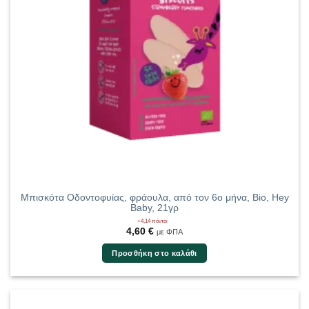
Μπισκότα Οδοντοφυίας, φράουλα, από τον 6ο μήνα, Bio, Hey
Baby, 21γρ
+4,14 πόντοι
4,60
€
με ΦΠΑ
Προσθήκη στο καλάθι