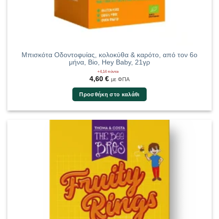
Μπισκότα Οδοντοφυίας, κολοκύθα & καρότο, από τον 6ο
μήνα, Bio, Hey Baby, 21γρ
+4,14 πόντοι
4,60
€
με ΦΠΑ
Προσθήκη στο καλάθι