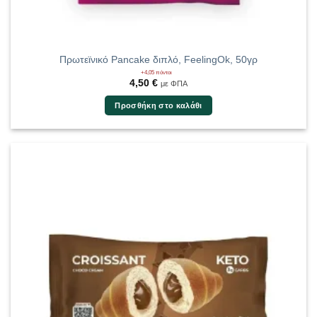
Πρωτεϊνικό Pancake διπλό, FeelingOk, 50γρ
+4,05 πόντοι
4,50
€
με ΦΠΑ
Προσθήκη στο καλάθι