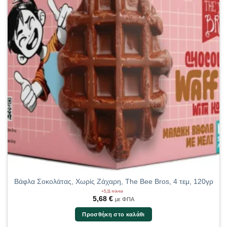
Βάφλα Σοκολάτας, Χωρίς Ζάχαρη, The Bee Bros, 4 τεμ, 120γρ
+5,11 πόντοι
5,68
€
με ΦΠΑ
Προσθήκη στο καλάθι