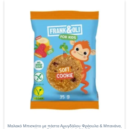
Μαλακό Μπισκότο με πάστα Αμυγδάλου Φράουλα & Μπανάνα,