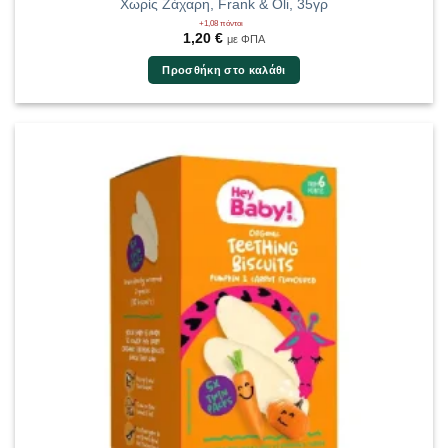
Χωρίς Ζάχαρη, Frank & Oli, 35γρ
+1,08 πόντοι
1,20
€
με ΦΠΑ
Προσθήκη στο καλάθι