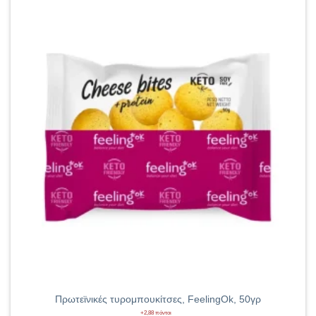
Πρωτεϊνικές τυρομπουκίτσες, FeelingOk, 50γρ
+2,88 πόντοι