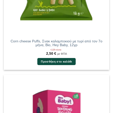
Corn cheese Puffs, Σνακ καλαμποκιού με τυρί από τον 7ο
μήνα, Bio, Hey Baby, 12γρ
+2,25 πόντοι
2,50
€
με ΦΠΑ
Προσθήκη στο καλάθι