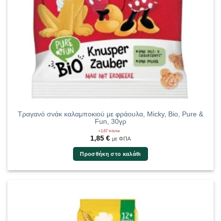
Τραγανό σνάκ καλαμποκιού με φράουλα, Micky, Bio, Pure &
Fun, 30γρ
+1,67 πόντοι
1,85
€
με ΦΠΑ
Προσθήκη στο καλάθι