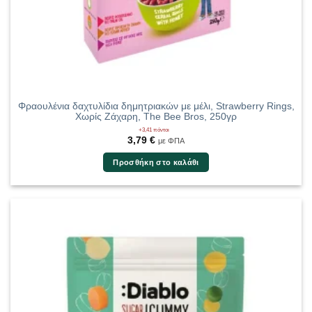
Φραουλένια δαχτυλίδια δημητριακών με μέλι, Strawberry Rings,
Χωρίς Ζάχαρη, The Bee Bros, 250γρ
+3,41 πόντοι
3,79
€
με ΦΠΑ
Προσθήκη στο καλάθι