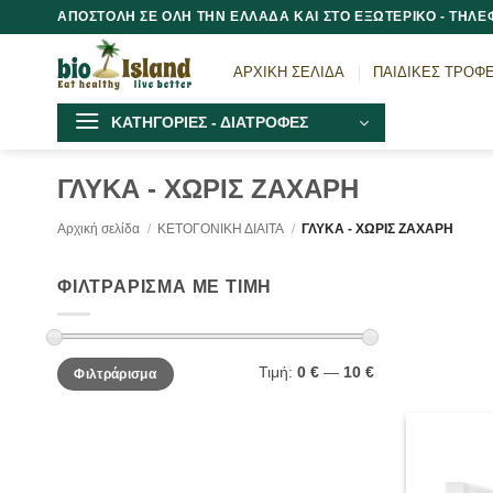
Μετάβαση
ΑΠΟΣΤΟΛΗ ΣΕ ΟΛΗ ΤΗΝ ΕΛΛΑΔΑ ΚΑΙ ΣΤΟ ΕΞΩΤΕΡΙΚΟ - ΤΗΛΕΦ
στο
περιεχόμενο
ΑΡΧΙΚΗ ΣΕΛΙΔΑ
ΠΑΙΔΙΚΕΣ ΤΡΟΦ
ΚΑΤΗΓΟΡΙΕΣ - ΔΙΑΤΡΟΦΕΣ
ΓΛΥΚΑ - ΧΩΡΙΣ ΖΑΧΑΡΗ
Αρχική σελίδα
/
ΚΕΤΟΓΟΝΙΚΗ ΔΙΑΙΤΑ
/
ΓΛΥΚΑ - ΧΩΡΙΣ ΖΑΧΑΡΗ
ΦΙΛΤΡΑΡΙΣΜΑ ΜΕ ΤΙΜΗ
Ελάχιστη
Μέγιστη
Τιμή:
0 €
—
10 €
Φιλτράρισμα
τιμή
τιμή