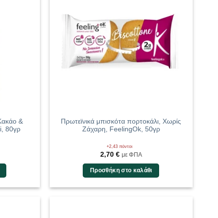
Κακάο &
Πρωτεϊνικά μπισκότα πορτοκάλι, Χωρίς
i, 80γρ
Ζάχαρη, FeelingOk, 50γρ
+2,43 πόντοι
2,70
€
με ΦΠΑ
Προσθήκη στο καλάθι