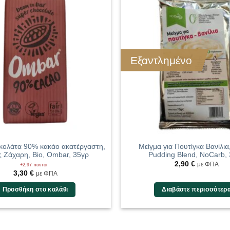
Εξαντλημένο
ολάτα 90% κακάο ακατέργαστη,
Μείγμα για Πουτίγκα Βανίλια,
 Ζάχαρη, Bio, Ombar, 35γρ
Pudding Blend, NoCarb,
2,90
€
με ΦΠΑ
+2,97 πόντοι
3,30
€
με ΦΠΑ
Προσθήκη στο καλάθι
Διαβάστε περισσότερ