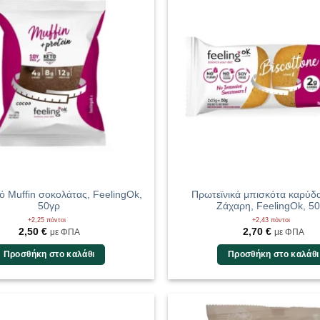
ό Muffin σοκολάτας, FeelingOk,
Πρωτεϊνικά μπισκότα καρύδ
50γρ
Ζάχαρη, FeelingOk, 5
+2,25 πόντοι
+2,43 πόντοι
2,50
€
2,70
€
με ΦΠΑ
με ΦΠΑ
Προσθήκη στο καλάθι
Προσθήκη στο καλάθι