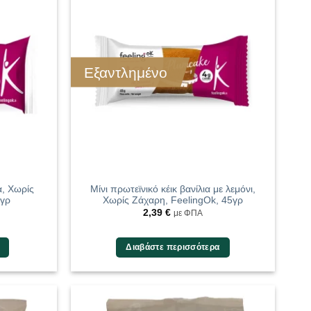
Εξαντλημένο
α, Χωρίς
Μίνι πρωτεϊνικό κέικ βανίλια με λεμόνι,
0γρ
Χωρίς Ζάχαρη, FeelingOk, 45γρ
2,39
€
με ΦΠΑ
Διαβάστε περισσότερα