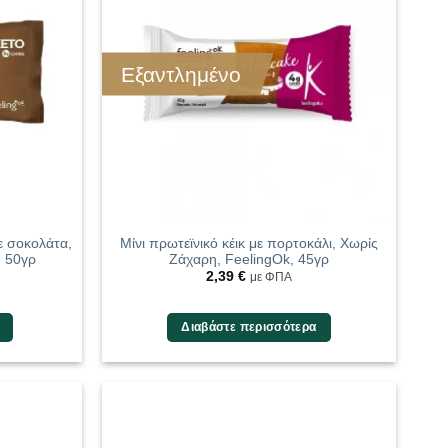
Εξαντλημένο
ε σοκολάτα,
Μίνι πρωτεϊνικό κέικ με πορτοκάλι, Χωρίς
, 50γρ
Ζάχαρη, FeelingOk, 45γρ
2,39
€
με ΦΠΑ
Διαβάστε περισσότερα