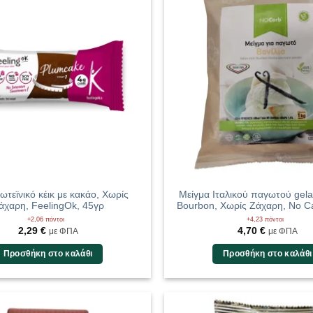
ωτεϊνικό κέικ με κακάο, Χωρίς
Μείγμα Ιταλικού παγωτού gela
άχαρη, FeelingOk, 45γρ
Bourbon, Χωρίς Ζάχαρη, No C
+2,06 πόντοι
+4,23 πόντοι
2,29
€
4,70
€
με ΦΠΑ
με ΦΠΑ
Προσθήκη στο καλάθι
Προσθήκη στο καλάθι