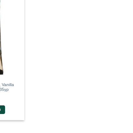
 Vanilla
 35γρ
α