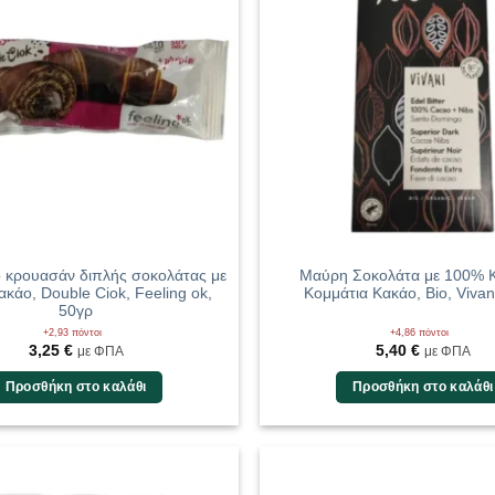
ό κρουασάν διπλής σοκολάτας με
Μαύρη Σοκολάτα με 100% 
ακάο, Double Ciok, Feeling ok,
Κομμάτια Κακάο, Bio, Vivan
50γρ
+2,93 πόντοι
+4,86 πόντοι
3,25
€
5,40
€
με ΦΠΑ
με ΦΠΑ
Προσθήκη στο καλάθι
Προσθήκη στο καλάθι