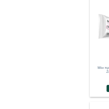
Μίνι πρ
Ζ