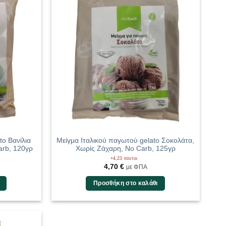
to Βανίλια
Μείγμα Ιταλικού παγωτού gelato Σοκολάτα,
arb, 120γρ
Χωρίς Ζάχαρη, No Carb, 125γρ
+4,23 πόντοι
4,70
€
με ΦΠΑ
Προσθήκη στο καλάθι