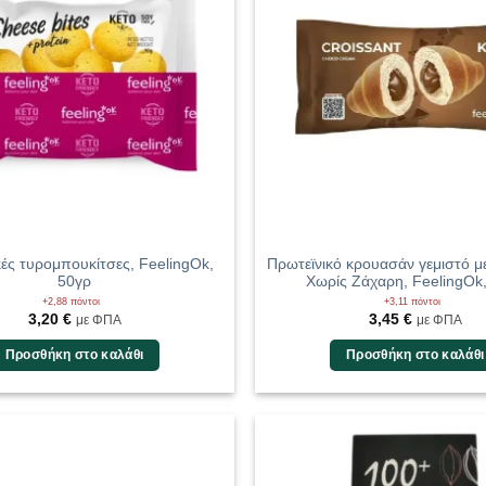
κές τυρομπουκίτσες, FeelingOk,
Πρωτεϊνικό κρουασάν γεμιστό μ
50γρ
Χωρίς Ζάχαρη, FeelingOk
+2,88 πόντοι
+3,11 πόντοι
3,20
€
3,45
€
με ΦΠΑ
με ΦΠΑ
Προσθήκη στο καλάθι
Προσθήκη στο καλάθι