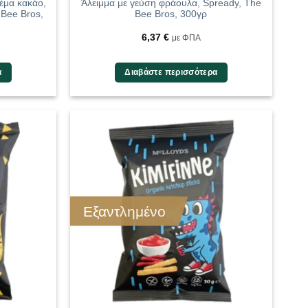
έμα κακάο,
Άλειμμα με γεύση φράουλα, Spready, The
 Bee Bros,
Bee Bros, 300γρ
6,37
€
με ΦΠΑ
α
Διαβάστε περισσότερα
Εξαντλημένο