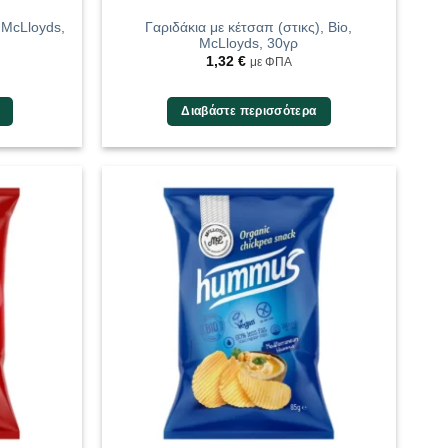
, McLloyds,
Γαριδάκια με κέτσαπ (στικς), Bio,
McLloyds, 30γρ
1,32
€
με ΦΠΑ
Διαβάστε περισσότερα