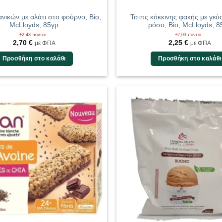
νικών με αλάτι στο φούρνο, Bio,
Τσιπς κόκκινης φακής με γεύ
McLloyds, 85γρ
ρόσο, Bio, McLloyds, 8
+2,43 πόντοι
+2,03 πόντοι
2,70
€
2,25
€
με ΦΠΑ
με ΦΠΑ
Προσθήκη στο καλάθι
Προσθήκη στο καλάθι