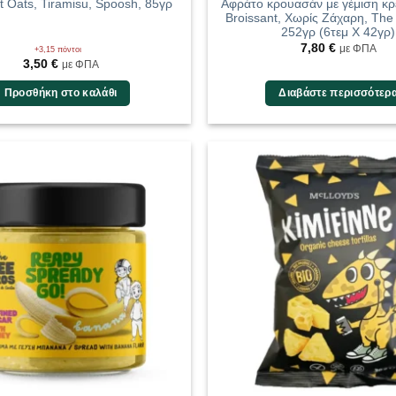
t Oats, Tiramisu, Spoosh, 85γρ
Αφράτο κρουασάν με γέμιση κρ
Broissant, Χωρίς Ζάχαρη, The
252γρ (6τεμ Χ 42γρ)
7,80
€
με ΦΠΑ
+3,15 πόντοι
3,50
€
με ΦΠΑ
Προσθήκη στο καλάθι
Διαβάστε περισσότερ