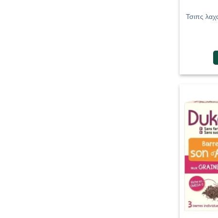
Τσιπς λαχα