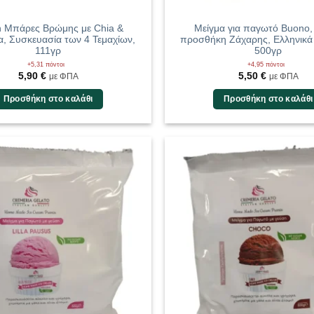
 Μπάρες Βρώμης με Chia &
Μείγμα για παγωτό Buono,
, Συσκευασία των 4 Τεμαχίων,
προσθήκη Ζάχαρης, Ελληνικά 
111γρ
500γρ
+5,31 πόντοι
+4,95 πόντοι
5,90
€
5,50
€
με ΦΠΑ
με ΦΠΑ
Προσθήκη στο καλάθι
Προσθήκη στο καλάθι