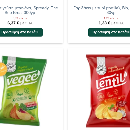
ε γεύση μπανάνα, Spready, The
Γαριδάκια με τυρί (tortilla), Bio
Bee Bros, 300γρ
30γρ
+5,73 πόντοι
+1,20 πόντοι
6,37
€
1,33
€
με ΦΠΑ
με ΦΠΑ
Προσθήκη στο καλάθι
Προσθήκη στο καλάθι