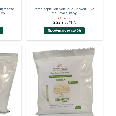
ση πέστο
Τσιπς ρεβυθιού χούμους,με αλάτι, Bio,
5γρ
McLloyds, 85γρ
+2,01 πόντοι
2,23
€
με ΦΠΑ
Προσθήκη στο καλάθι