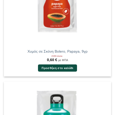
Χυμός σε Σκόνη Bolero, Papaya, 9γρ
+0,54 πόντοι
0,60
€
με ΦΠΑ
Προσθήκη στο καλάθι