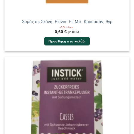
Χυμός σε Σκόνη, Eleven Fit Mix, Κρουασάν, 9γρ
+0,54 πόντοι
0,60
€
με ΦΠΑ
Προσθήκη στο καλάθι