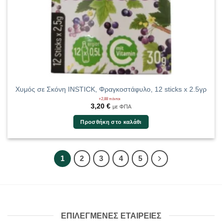
Χυμός σε Σκόνη INSTICK, Φραγκοστάφυλο, 12 sticks x 2.5γρ
+2,88 πόντοι
3,20
€
με ΦΠΑ
Προσθήκη στο καλάθι
1
2
3
4
5
ΕΠΙΛΕΓΜΕΝΕΣ ΕΤΑΙΡΕΙΕΣ