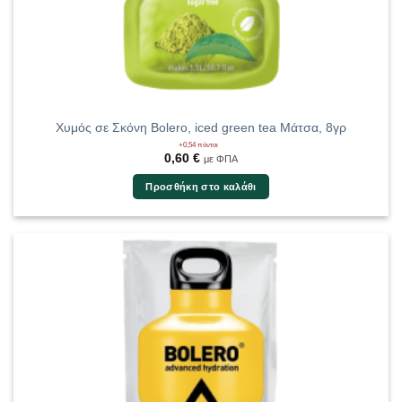
Χυμός σε Σκόνη Bolero, iced green tea Μάτσα, 8γρ
+0,54 πόντοι
0,60
€
με ΦΠΑ
Προσθήκη στο καλάθι