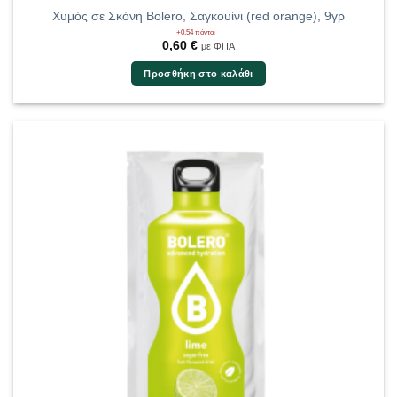
Χυμός σε Σκόνη Bolero, Σαγκουίνι (red orange), 9γρ
+0,54 πόντοι
0,60
€
με ΦΠΑ
Προσθήκη στο καλάθι