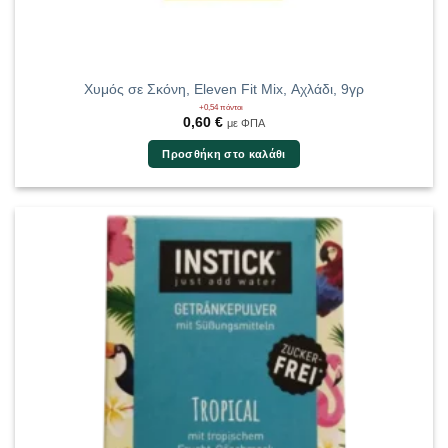
Χυμός σε Σκόνη, Eleven Fit Mix, Αχλάδι, 9γρ
+0,54 πόντοι
0,60
€
με ΦΠΑ
Προσθήκη στο καλάθι