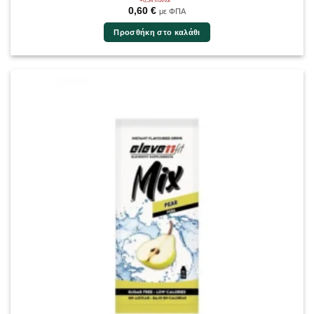
+0,54 πόντοι
0,60
€
με ΦΠΑ
Προσθήκη στο καλάθι