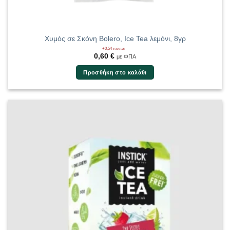
Χυμός σε Σκόνη Bolero, Ice Tea λεμόνι, 8γρ
+0,54 πόντοι
0,60
€
με ΦΠΑ
Προσθήκη στο καλάθι