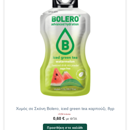
Χυμός σε Σκόνη Bolero, iced green tea καρπούζι, 8γρ
+0,54 πόντοι
0,60
€
με ΦΠΑ
Προσθήκη στο καλάθι