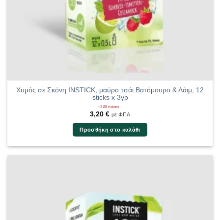
Χυμός σε Σκόνη INSTICK, μαύρο τσάι Βατόμουρο & Λάιμ, 12
sticks x 3γρ
+2,88 πόντοι
3,20
€
με ΦΠΑ
Προσθήκη στο καλάθι