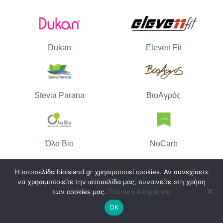
Dukan
Eleven Fit
Stevia Parana
ΒιοΑγρός
Όλα Bio
NoCarb
Η ιστοσελίδα bioisland.gr χρησιμοποιεί cookies. Αν συνεχίσετε
να χρησιμοποιείτε την ιστοσελίδα μας, συναινείτε στη χρήση
The Bee Bros
των cookies μας.
Πολιτική Απορρήτου
FeelingOk
ΟΚ