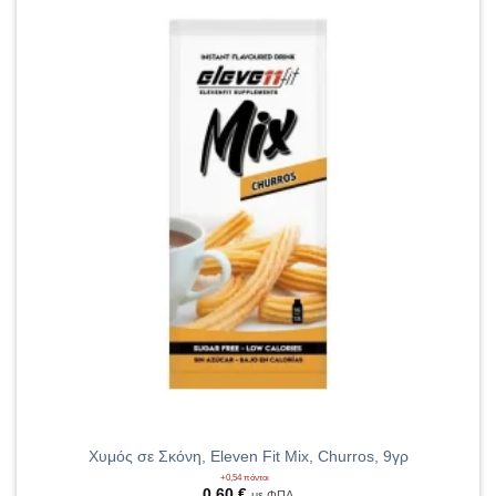
Χυμός σε Σκόνη, Eleven Fit Mix, Churros, 9γρ
+0,54 πόντοι
0,60
€
με ΦΠΑ