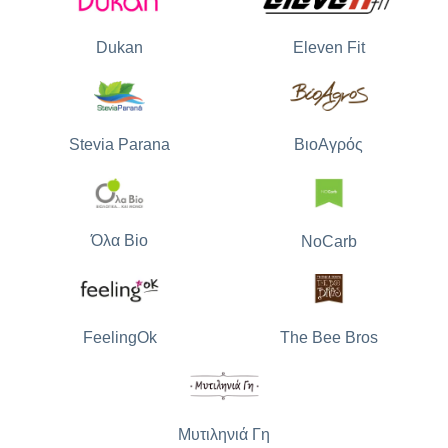
Dukan
Eleven Fit
Stevia Parana
ΒιοΑγρός
Όλα Bio
NoCarb
The Bee Bros
FeelingOk
Μυτιληνιά Γη