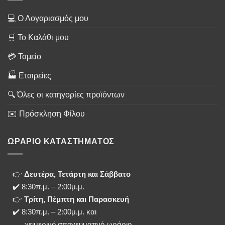
💻 Ο Λογαριασμός μου
🛒 Το Καλάθι μου
💳 Ταμείο
🏭 Εταιρείες
🔍 Όλες οι κατηγορίες προϊόντων
✉️ Πρόσκληση Φίλου
ΩΡΑΡΙΟ ΚΑΤΑΣΤΗΜΑΤΟΣ
👉
Δευτέρα, Τετάρτη και Σάββατο
✔️ 8:30π.μ. – 2:00μ.μ.
👉
Τρίτη, Πέμπτη και Παρασκευή
✔️ 8:30π.μ. – 2:00μ.μ. και
χειμερινό απογευματινό ωράριο