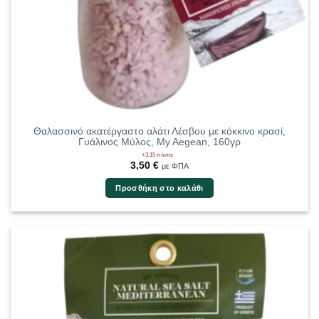
Θαλασσινό ακατέργαστο αλάτι Λέσβου με κόκκινο κρασί,
Γυάλινος Μύλος, My Aegean, 160γρ
+3,15 πόντοι
3,50
€
με ΦΠΑ
Προσθήκη στο καλάθι