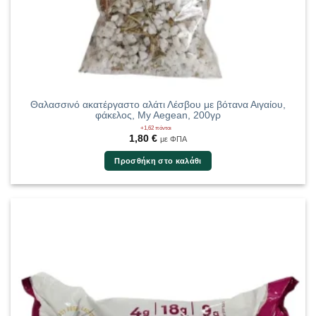
Θαλασσινό ακατέργαστο αλάτι Λέσβου με βότανα Αιγαίου,
φάκελος, My Aegean, 200γρ
+1,62 πόντοι
1,80
€
με ΦΠΑ
Προσθήκη στο καλάθι