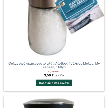
Θαλασσινό ακατέργαστο αλάτι Λέσβου, Γυάλινος Μύλος, My
Aegean, 160γρ
+3,15 πόντοι
3,50
€
με ΦΠΑ
Προσθήκη στο καλάθι