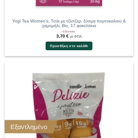
Yogi Tea Women’s, Τσάι με τζίντζερ, ξύσμα πορτοκαλιού &
χαμομήλι, Bio, 17 φακελάκια
+3,33 πόντοι
3,70
€
με ΦΠΑ
Προσθήκη στο καλάθι
Εξαντλημένο