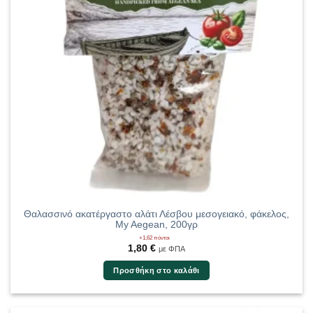
Θαλασσινό ακατέργαστο αλάτι Λέσβου μεσογειακό, φάκελος,
My Aegean, 200γρ
+1,62 πόντοι
1,80
€
με ΦΠΑ
Προσθήκη στο καλάθι