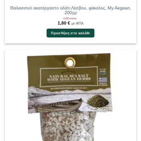
Θαλασσινό ακατέργαστο αλάτι Λέσβου, φάκελος, My Aegean,
200γρ
+1,62 πόντοι
1,80
€
με ΦΠΑ
Προσθήκη στο καλάθι