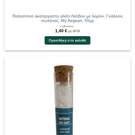
Θαλασσινό ακατέργαστο αλάτι Λέσβου με λεμόνι, Γυάλινος
σωλήνας, My Aegean, 55γρ
+1,26 πόντοι
1,40
€
με ΦΠΑ
Προσθήκη στο καλάθι