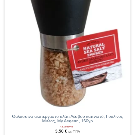
Θαλασσινό ακατέργαστο αλάτι Λέσβου καπνιστό, Γυάλινος
Μύλος, My Aegean, 160γρ
+3,15 πόντοι
3,50
€
με ΦΠΑ