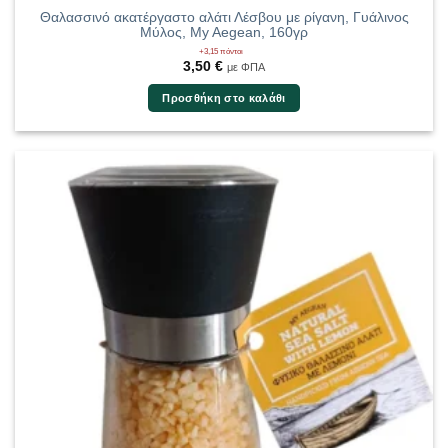
Θαλασσινό ακατέργαστο αλάτι Λέσβου με ρίγανη, Γυάλινος
Μύλος, My Aegean, 160γρ
+3,15 πόντοι
3,50
€
με ΦΠΑ
Προσθήκη στο καλάθι