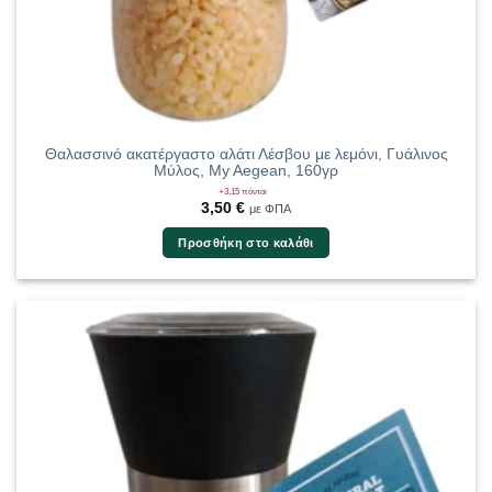
Θαλασσινό ακατέργαστο αλάτι Λέσβου με λεμόνι, Γυάλινος
Μύλος, My Aegean, 160γρ
+3,15 πόντοι
3,50
€
με ΦΠΑ
Προσθήκη στο καλάθι