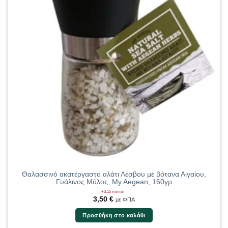
Θαλασσινό ακατέργαστο αλάτι Λέσβου με βότανα Αιγαίου,
Γυάλινος Μύλος, My Aegean, 160γρ
+3,15 πόντοι
3,50
€
με ΦΠΑ
Προσθήκη στο καλάθι