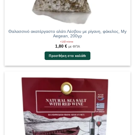
Θαλασσινό ακατέργαστο αλάτι Λέσβου με ρίγανη, φάκελος, My
Aegean, 200γρ
+1,62 πόντοι
1,80
€
με ΦΠΑ
Προσθήκη στο καλάθι