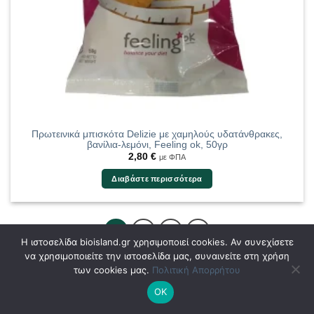
Πρωτεινικά μπισκότα Delizie με χαμηλούς υδατάνθρακες,
βανίλια-λεμόνι, Feeling ok, 50γρ
2,80
€
με ΦΠΑ
Διαβάστε περισσότερα
1
2
3
Η ιστοσελίδα bioisland.gr χρησιμοποιεί cookies. Αν συνεχίσετε
να χρησιμοποιείτε την ιστοσελίδα μας, συναινείτε στη χρήση
των cookies μας.
Πολιτική Απορρήτου
ΟΚ
ΕΠΙΛΕΓΜΕΝΕΣ ΕΤΑΙΡΕΙΕΣ