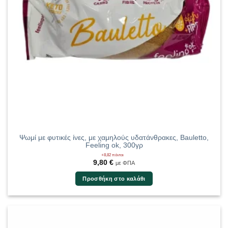
Ψωμί με φυτικές ίνες, με χαμηλούς υδατάνθρακες, Bauletto,
Feeling ok, 300γρ
+8,82 πόντοι
9,80
€
με ΦΠΑ
Προσθήκη στο καλάθι