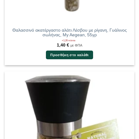
Θαλασσινό ακατέργαστο αλάτι Λέσβου με ρίγανη, Γυάλινος
σωλήνας, My Aegean, 55γρ
+1,26 πόντοι
1,40
€
με ΦΠΑ
Προσθήκη στο καλάθι