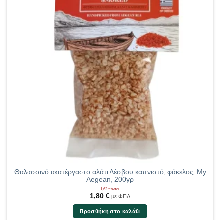
Θαλασσινό ακατέργαστο αλάτι Λέσβου καπνιστό, φάκελος, My
Aegean, 200γρ
+1,62 πόντοι
1,80
€
με ΦΠΑ
Προσθήκη στο καλάθι