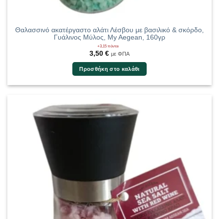
Θαλασσινό ακατέργαστο αλάτι Λέσβου με βασιλικό & σκόρδο,
Γυάλινος Μύλος, My Aegean, 160γρ
+3,15 πόντοι
3,50
€
με ΦΠΑ
Προσθήκη στο καλάθι