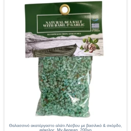
Θαλασσινό ακατέργαστο αλάτι Λέσβου με βασιλικό & σκόρδο,
φάκελος, My Aegean, 200γρ