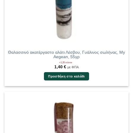
Θαλασσινό ακατέργαστο αλάτι Λέσβου, Γυάλινος σωλήνας, My
Aegean, 55γρ
+1,26 πόντοι
1,40
€
με ΦΠΑ
Προσθήκη στο καλάθι