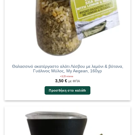
Θαλασσινό ακατέργαστο αλάτι Λέσβου με λεμόνι & βότανα,
Γυάλινος Μύλος, My Aegean, 160γρ
+3,15 πόντοι
3,50
€
με ΦΠΑ
Προσθήκη στο καλάθι