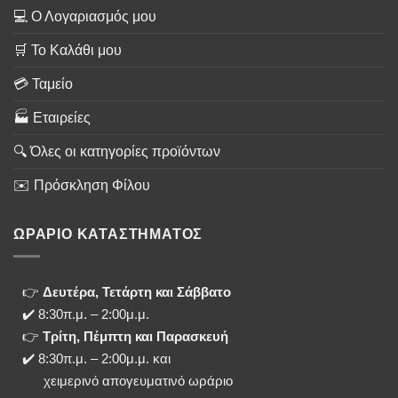
💻 Ο Λογαριασμός μου
🛒 Το Καλάθι μου
💳 Ταμείο
🏭 Εταιρείες
🔍 Όλες οι κατηγορίες προϊόντων
✉️ Πρόσκληση Φίλου
ΩΡΑΡΙΟ ΚΑΤΑΣΤΗΜΑΤΟΣ
👉
Δευτέρα, Τετάρτη και Σάββατο
✔️ 8:30π.μ. – 2:00μ.μ.
👉
Τρίτη, Πέμπτη και Παρασκευή
✔️ 8:30π.μ. – 2:00μ.μ. και
χειμερινό απογευματινό ωράριο