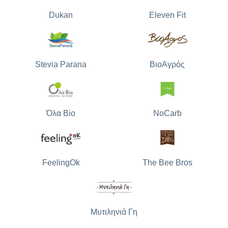
Dukan
Eleven Fit
Stevia Parana
ΒιοΑγρός
Όλα Bio
NoCarb
The Bee Bros
FeelingOk
Μυτιληνιά Γη