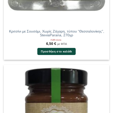
Κριτσίνι με Σουσάμι, Χωρίς Ζάχαρη, τύπου “Θεσσαλονίκης”,
SteviaParana, 270γρ
+5,85 πόντοι
6,50
€
με ΦΠΑ
Προσθήκη στο καλάθι