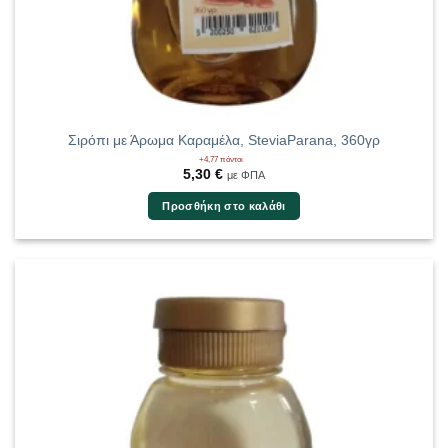
Σιρόπι με Άρωμα Καραμέλα, SteviaParana, 360γρ
+4,77 πόντοι
5,30
€
με ΦΠΑ
Προσθήκη στο καλάθι