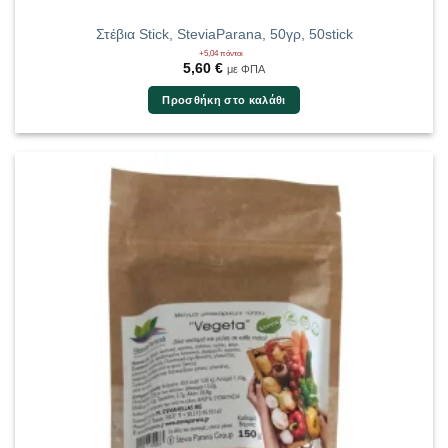
Στέβια Stick, SteviaParana, 50γρ, 50stick
+5,04 πόντοι
5,60
€
με ΦΠΑ
Προσθήκη στο καλάθι