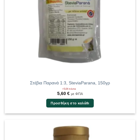
Στέβια Παρανά 1:3, SteviaParana, 150γρ
+5,04 πόντοι
5,60
€
με ΦΠΑ
Προσθήκη στο καλάθι