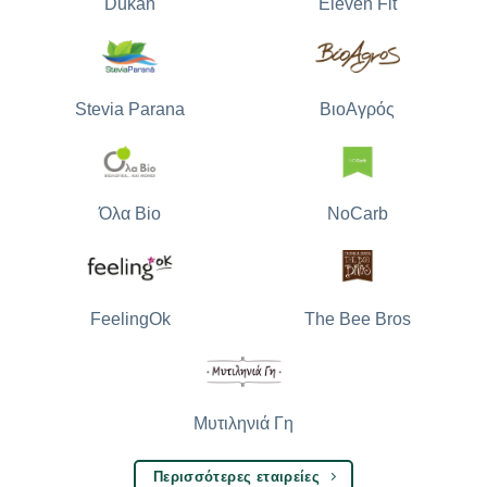
Dukan
Eleven Fit
Stevia Parana
ΒιοΑγρός
Όλα Bio
NoCarb
The Bee Bros
FeelingOk
Μυτιληνιά Γη
Περισσότερες εταιρείες