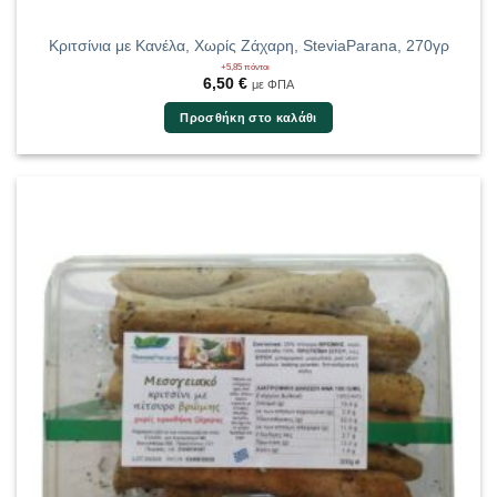
Κριτσίνια με Κανέλα, Χωρίς Ζάχαρη, SteviaParana, 270γρ
+5,85 πόντοι
6,50
€
με ΦΠΑ
Προσθήκη στο καλάθι