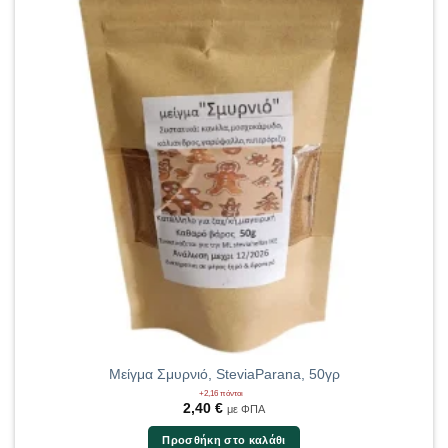
Μείγμα Σμυρνιό, SteviaParana, 50γρ
+2,16 πόντοι
2,40
€
με ΦΠΑ
Προσθήκη στο καλάθι