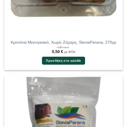
Κριτσίνια Μεσογειακό, Χωρίς Ζάχαρη, SteviaParana, 270γρ
+4,95 πόντοι
5,50
€
με ΦΠΑ
Προσθήκη στο καλάθι