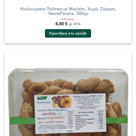
Κουλουράκια Πολίτικα με Μαχλέπι, Χωρίς Ζάχαρη,
SteviaParana, 300γρ
+6,12 πόντοι
6,80
€
με ΦΠΑ
Προσθήκη στο καλάθι