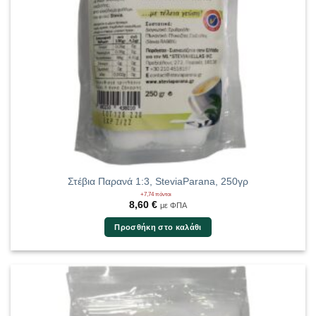
Στέβια Παρανά 1:3, SteviaParana, 250γρ
+7,74 πόντοι
8,60
€
με ΦΠΑ
Προσθήκη στο καλάθι