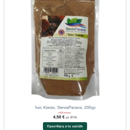
Ίνες Κακάο, SteviaParana, 200γρ
+4,05 πόντοι
4,50
€
με ΦΠΑ
Προσθήκη στο καλάθι