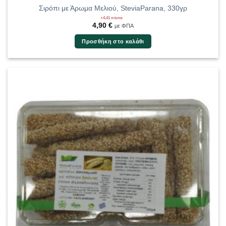
Σιρόπι με Άρωμα Μελιού, SteviaParana, 330γρ
+4,41 πόντοι
4,90
€
με ΦΠΑ
Προσθήκη στο καλάθι