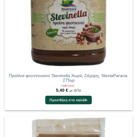
Πραλίνα φουντουκιού Stevinella Χωρίς Ζάχαρη, SteviaParana,
275γρ
+4,86 πόντοι
5,40
€
με ΦΠΑ
Προσθήκη στο καλάθι