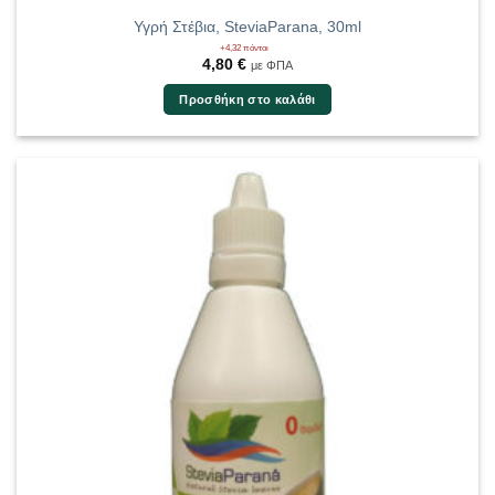
Υγρή Στέβια, SteviaParana, 30ml
+4,32 πόντοι
4,80
€
με ΦΠΑ
Προσθήκη στο καλάθι