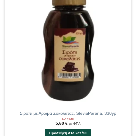
Σιρόπι με Άρωμα Σοκολάτας, SteviaParana, 330γρ
+5,04 πόντοι
5,60
€
με ΦΠΑ
Προσθήκη στο καλάθι