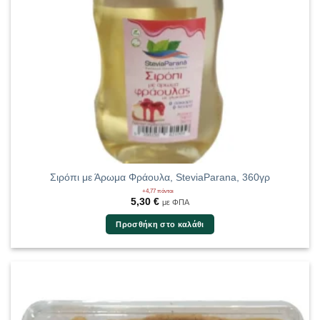
Σιρόπι με Άρωμα Φράουλα, SteviaParana, 360γρ
+4,77 πόντοι
5,30
€
με ΦΠΑ
Προσθήκη στο καλάθι