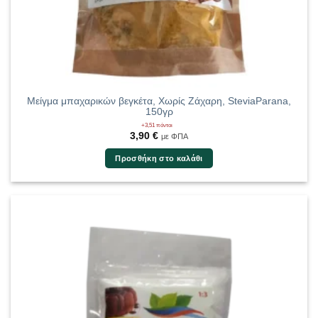
Μείγμα μπαχαρικών βεγκέτα, Χωρίς Ζάχαρη, SteviaParana,
150γρ
+3,51 πόντοι
3,90
€
με ΦΠΑ
Προσθήκη στο καλάθι