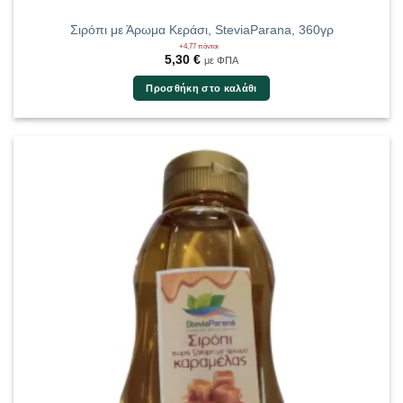
Σιρόπι με Άρωμα Κεράσι, SteviaParana, 360γρ
+4,77 πόντοι
5,30
€
με ΦΠΑ
Προσθήκη στο καλάθι