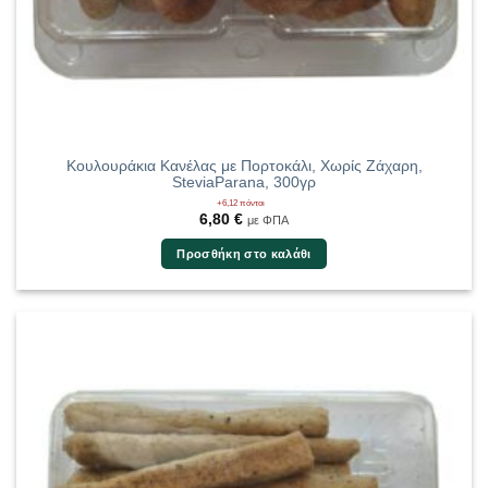
Κουλουράκια Κανέλας με Πορτοκάλι, Χωρίς Ζάχαρη,
SteviaParana, 300γρ
+6,12 πόντοι
6,80
€
με ΦΠΑ
Προσθήκη στο καλάθι