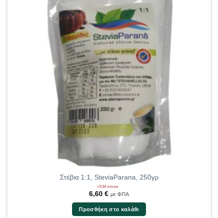
Στέβια 1:1, SteviaParana, 250γρ
+5,94 πόντοι
6,60
€
με ΦΠΑ
Προσθήκη στο καλάθι