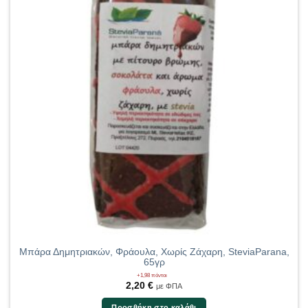
Μπάρα Δημητριακών, Φράουλα, Χωρίς Ζάχαρη, SteviaParana,
65γρ
+1,98 πόντοι
2,20
€
με ΦΠΑ
Προσθήκη στο καλάθι