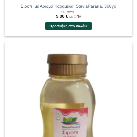
Σιρόπι με Άρωμα Καραμέλα, SteviaParana, 360γρ
+4,77 πόντοι
5,30
€
με ΦΠΑ
Προσθήκη στο καλάθι