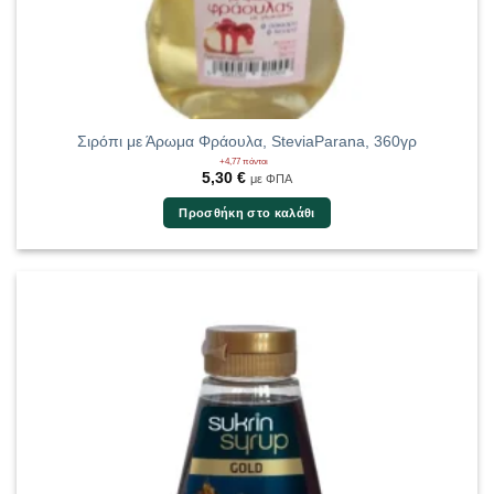
Σιρόπι με Άρωμα Φράουλα, SteviaParana, 360γρ
+4,77 πόντοι
5,30
€
με ΦΠΑ
Προσθήκη στο καλάθι