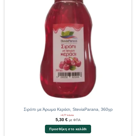
Σιρόπι με Άρωμα Κεράσι, SteviaParana, 360γρ
+4,77 πόντοι
5,30
€
με ΦΠΑ
Προσθήκη στο καλάθι