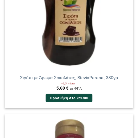
Σιρόπι με Άρωμα Σοκολάτας, SteviaParana, 330γρ
+5,04 πόντοι
5,60
€
με ΦΠΑ
Προσθήκη στο καλάθι