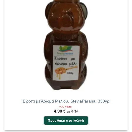
Σιρόπι με Άρωμα Μελιού, SteviaParana, 330γρ
+4,41 πόντοι
4,90
€
με ΦΠΑ
Προσθήκη στο καλάθι