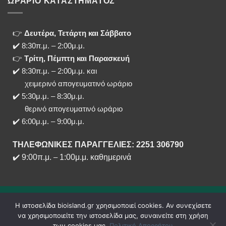
ΩΡΑΡΙΟ ΚΑΤΑΣΤΗΜΑΤΟΣ
👉
Δευτέρα, Τετάρτη και Σάββατο
✔️ 8:30π.μ. – 2:00μ.μ.
👉
Τρίτη, Πέμπτη και Παρασκευή
✔️ 8:30π.μ. – 2:00μ.μ. και
χειμερινό απογευματινό ωράριο
✔️ 5:30μ.μ. – 8:30μ.μ.
θερινό απογευματινό ωράριο
✔️ 6:00μ.μ. – 9:00μ.μ.
ΤΗΛΕΦΩΝΙΚΕΣ ΠΑΡΑΓΓΕΛΙΕΣ: 2251 306790
✔️
9:00π.μ.
–
1:00μ.μ. καθημερινά
Η ιστοσελίδα bioisland.gr χρησιμοποιεί cookies. Αν συνεχίσετε
να χρησιμοποιείτε την ιστοσελίδα μας, συναινείτε στη χρήση
των cookies μας.
Πολιτική Απορρήτου