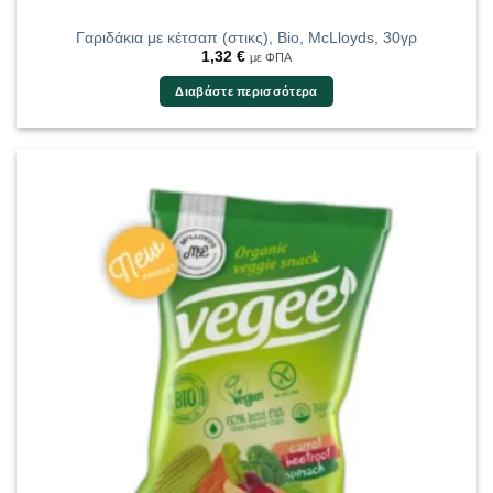
Γαριδάκια με κέτσαπ (στικς), Bio, McLloyds, 30γρ
1,32
€
με ΦΠΑ
Διαβάστε περισσότερα