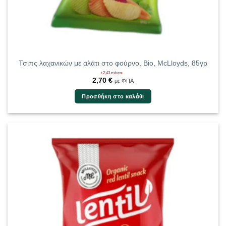
Τσιπς λαχανικών με αλάτι στο φούρνο, Bio, McLloyds, 85γρ
+2,43 πόντοι
2,70
€
με ΦΠΑ
Προσθήκη στο καλάθι