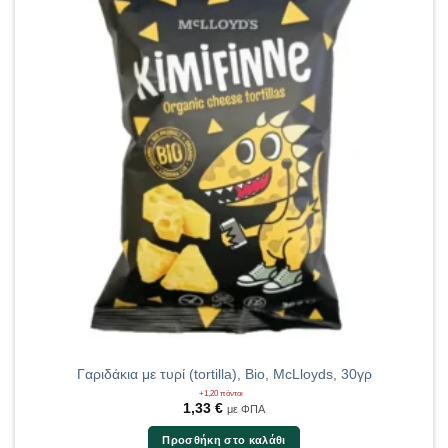
Γαριδάκια με τυρί (tortilla), Bio, McLloyds, 30γρ
+1,20 πόντοι
1,33
€
με ΦΠΑ
Προσθήκη στο καλάθι