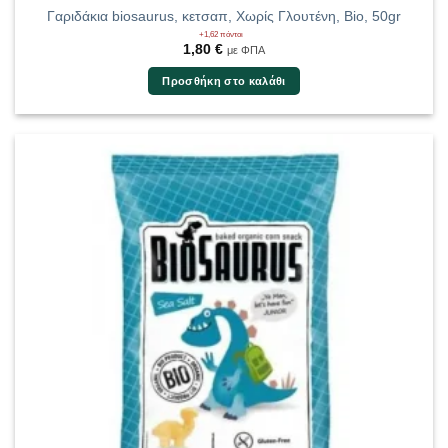
Γαριδάκια biosaurus, κετσαπ, Χωρίς Γλουτένη, Bio, 50gr
+1,62 πόντοι
1,80
€
με ΦΠΑ
Προσθήκη στο καλάθι