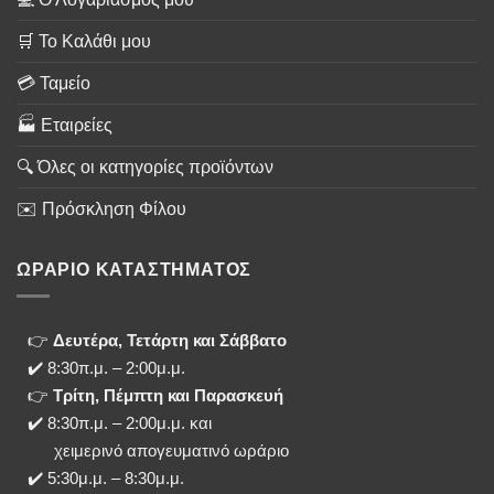
🛒 Το Καλάθι μου
💳 Ταμείο
🏭 Εταιρείες
🔍 Όλες οι κατηγορίες προϊόντων
✉️ Πρόσκληση Φίλου
ΩΡΑΡΙΟ ΚΑΤΑΣΤΗΜΑΤΟΣ
👉
Δευτέρα, Τετάρτη και Σάββατο
✔️ 8:30π.μ. – 2:00μ.μ.
👉
Τρίτη, Πέμπτη και Παρασκευή
✔️ 8:30π.μ. – 2:00μ.μ. και
χειμερινό απογευματινό ωράριο
✔️ 5:30μ.μ. – 8:30μ.μ.