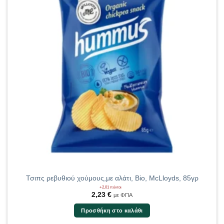
Τσιπς ρεβυθιού χούμους,με αλάτι, Bio, McLloyds, 85γρ
+2,01 πόντοι
2,23
€
με ΦΠΑ
Προσθήκη στο καλάθι