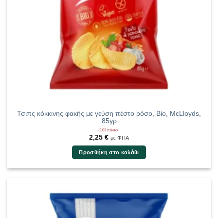
Τσιπς κόκκινης φακής με γεύση πέστο ρόσο, Bio, McLloyds,
85γρ
+2,03 πόντοι
2,25
€
με ΦΠΑ
Προσθήκη στο καλάθι