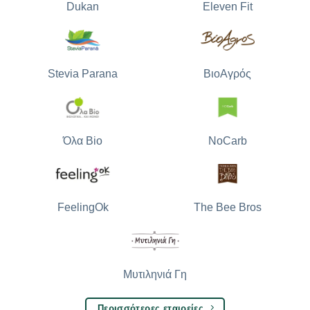
Dukan
Eleven Fit
Stevia Parana
ΒιοΑγρός
Όλα Bio
NoCarb
The Bee Bros
FeelingOk
Μυτιληνιά Γη
Περισσότερες εταιρείες