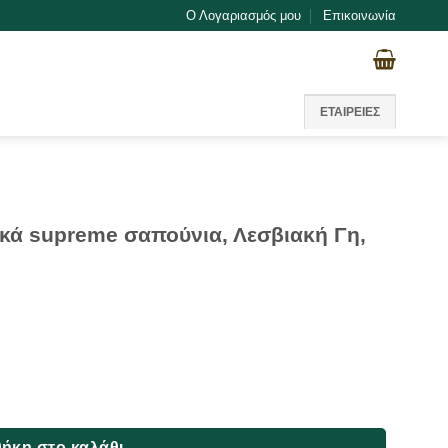
Ο Λογαριασμός μου
Επικοινωνία
ΕΤΑΙΡΕΙΕΣ
κά supreme σαπούνια, Λεσβιακή Γη,
πούνια, Λεσβιακή Γη, 5Χ100γρ ποσότητα
ήκη στο καλάθι