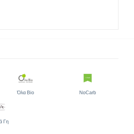
Όλα Bio
NoCarb
ά Γη