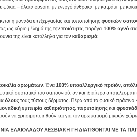
φύκια – άλατα epsom, με ενεργό άνθρακα, με κατράμι, με κόκκι
κεται η μονάδα επεξεργασίας και τυποποίησης
φυσικών σαπο
ντας ως κύριο μέλημά της την
ποιότητα
, παράγει
100% αγνό σα
ούνια της είναι κατάλληλα για τον
καθαρισμό
:
οικιλία αρωμάτων
. Ένα
100% υποαλλεργικό προϊόν
,
απόλ
 φυτικά συστατικά του σαπουνιού, αν και ιδιαίτερα αποτελεσματ
ια όλους
τους τύπους δέρματος. Πέρα από το φυσικό πράσινο κα
μοναδική εμπειρία
καθαριότητας
,
περιποίησης
και
φρεσκάδ
ρούν να χρησιμοποιηθούν και για τον αρωματισμό μικρών χώρ
ΝΙΑ ΕΛΑΙΟΛΑΔΟΥ ΛΕΣΒΙΑΚΗ ΓΗ ΔΙΑΤΙΘΟΝΤΑΙ ΜΕ ΤΑ Π