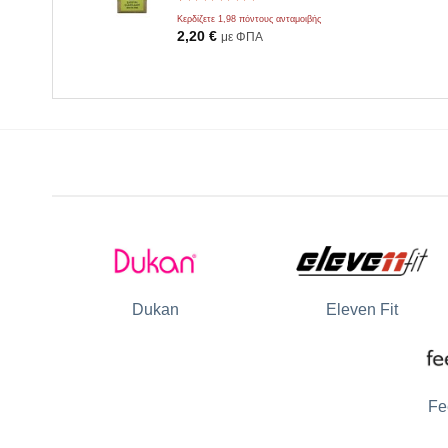
Βαθμολογήθηκε
2
Κερδίζετε 1,98 πόντους ανταμοιβής
με
5.00
2,20
€
με ΦΠΑ
από 5 με
βάση
βαθμολογίες
πελάτη
Dukan
Eleven Fit
Fe