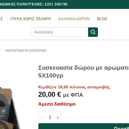
ΩΝΙΚΕΣ ΠΑΡΑΓΓΕΛΙΕΣ: 2251 306790
ΕΣ
ΓΛΥΚΑ ΧΩΡΙΣ ΖΑΧΑΡΗ
ΚΑΛΑΘΙΑ ΔΩΡΩΝ
BLOG
Αναζήτηση
για:
Υ
/
ΧΕΙΡΟΠΟΙΗΤΑ ΣΑΠΟΥΝΙΑ
Συσκευασία δώρου με αρωματι
5Χ100γρ
Κερδίζετε 18,00 πόντους ανταμοιβής
20,00
€
με ΦΠΑ
Άμεσα διαθέσιμο
Συσκευασία δώρου με αρωματικά supreme σα
Προσθ