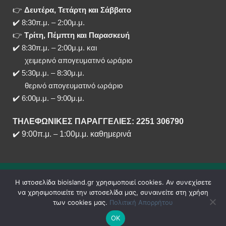
👉
Δευτέρα, Τετάρτη και Σάββατο
✔️ 8:30π.μ. – 2:00μ.μ.
👉
Τρίτη, Πέμπτη και Παρασκευή
✔️ 8:30π.μ. – 2:00μ.μ. και
χειμερινό απογευματινό ωράριο
✔️ 5:30μ.μ. – 8:30μ.μ.
θερινό απογευματινό ωράριο
✔️ 6:00μ.μ. – 9:00μ.μ.
ΤΗΛΕΦΩΝΙΚΕΣ ΠΑΡΑΓΓΕΛΙΕΣ: 2251 306790
✔️
9:00π.μ.
–
1:00μ.μ. καθημερινά
Η ιστοσελίδα bioisland.gr χρησιμοποιεί cookies. Αν συνεχίσετε
να χρησιμοποιείτε την ιστοσελίδα μας, συναινείτε στη χρήση
των cookies μας.
Πολιτική Απορρήτου
ΟΚ
Copyright 2020 - 2026 ©
bioisland.gr