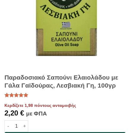
Παραδοσιακό Σαπούνι Ελαιολάδου με
Γάλα Γαϊδούρας, Λεσβιακή Γη, 100γρ
Βαθμολογήθηκε
2
Κερδίζετε 1,98 πόντους ανταμοιβής
με
5
από 5
2,20
€
με βάση
με ΦΠΑ
βαθμολογίες
πελάτη
Παραδοσιακό Σαπούνι Ελαιολάδου με Γάλα Γαϊδούρας, Λεσβια