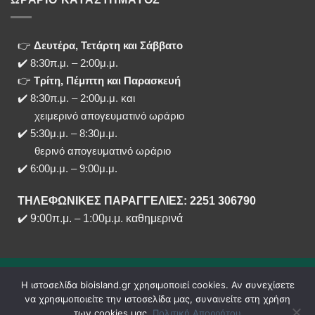
👉
Δευτέρα, Τετάρτη και Σάββατο
✔️ 8:30π.μ. – 2:00μ.μ.
👉
Τρίτη, Πέμπτη και Παρασκευή
✔️ 8:30π.μ. – 2:00μ.μ. και
χειμερινό απογευματινό ωράριο
✔️ 5:30μ.μ. – 8:30μ.μ.
θερινό απογευματινό ωράριο
✔️ 6:00μ.μ. – 9:00μ.μ.
ΤΗΛΕΦΩΝΙΚΕΣ ΠΑΡΑΓΓΕΛΙΕΣ: 2251 306790
✔️
9:00π.μ.
–
1:00μ.μ. καθημερινά
Η ιστοσελίδα bioisland.gr χρησιμοποιεί cookies. Αν συνεχίσετε
να χρησιμοποιείτε την ιστοσελίδα μας, συναινείτε στη χρήση
των cookies μας.
Πολιτική Απορρήτου