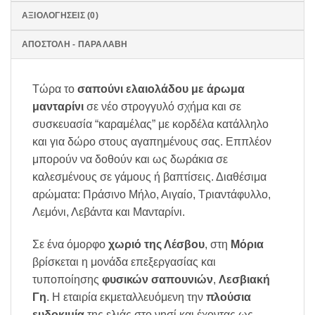
ΑΞΙΟΛΟΓΉΣΕΙΣ (0)
ΑΠΟΣΤΟΛΗ - ΠΑΡΑΛΑΒΗ
Τώρα το
σαπούνι ελαιολάδου με άρωμα
μανταρίνι
σε νέο στρογγυλό σχήμα και σε
συσκευασία “καραμέλας” με κορδέλα κατάλληλο
και για δώρο στους αγαπημένους σας. Εππλέον
μπορούν να δοθούν και ως δωράκια σε
καλεσμένους σε γάμους ή βαπτίσεις. Διαθέσιμα
αρώματα: Πράσινο Μήλο, Αιγαίο, Τριαντάφυλλο,
Λεμόνι, Λεβάντα και Μανταρίνι.
Σε ένα όμορφο
χωριό της Λέσβου
, στη
Μόρια
βρίσκεται η μονάδα επεξεργασίας και
τυποποίησης
φυσικών σαπουνιών
,
Λεσβιακή
Γη
. Η εταιρία εκμεταλλευόμενη την
πλούσια
ευδοκιμία
της ελιάς στο νησί και έχοντας ως