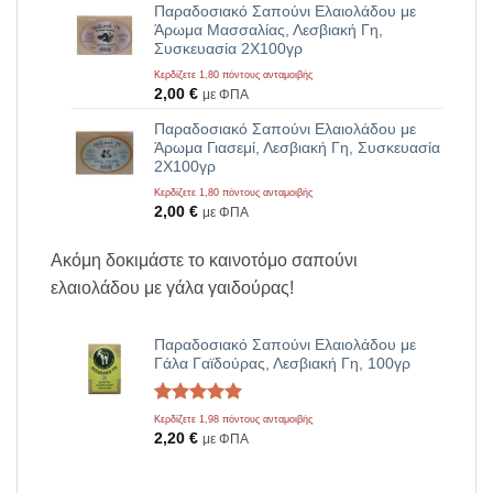
Παραδοσιακό Σαπούνι Ελαιολάδου με
Άρωμα Μασσαλίας, Λεσβιακή Γη,
Συσκευασία 2Χ100γρ
Κερδίζετε 1,80 πόντους ανταμοιβής
2,00
€
με ΦΠΑ
Παραδοσιακό Σαπούνι Ελαιολάδου με
Άρωμα Γιασεμί, Λεσβιακή Γη, Συσκευασία
2Χ100γρ
Κερδίζετε 1,80 πόντους ανταμοιβής
2,00
€
με ΦΠΑ
Ακόμη δοκιμάστε το καινοτόμο σαπούνι
ελαιολάδου με γάλα γαιδούρας!
Παραδοσιακό Σαπούνι Ελαιολάδου με
Γάλα Γαϊδούρας, Λεσβιακή Γη, 100γρ
Βαθμολογήθηκε
2
Κερδίζετε 1,98 πόντους ανταμοιβής
με
5.00
2,20
€
με ΦΠΑ
από 5 με
βάση
βαθμολογίες