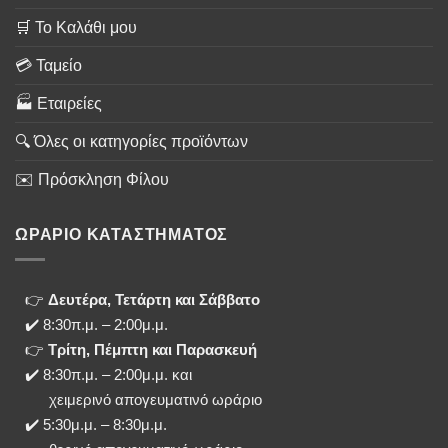
🛒 Το Καλάθι μου
💳 Ταμείο
🏭 Εταιρείες
🔍 Όλες οι κατηγορίες προϊόντων
✉️ Πρόσκληση Φίλου
ΩΡΑΡΙΟ ΚΑΤΑΣΤΗΜΑΤΟΣ
👉
Δευτέρα, Τετάρτη και Σάββατο
✔️ 8:30π.μ. – 2:00μ.μ.
👉
Τρίτη, Πέμπτη και Παρασκευή
✔️ 8:30π.μ. – 2:00μ.μ. και
χειμερινό απογευματινό ωράριο
✔️ 5:30μ.μ. – 8:30μ.μ.