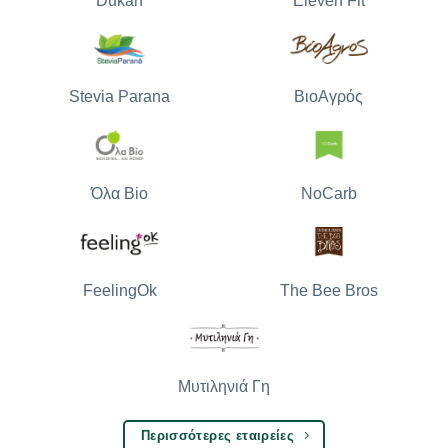
Dukan
Eleven Fit
Stevia Parana
ΒιοΑγρός
Όλα Bio
NoCarb
The Bee Bros
FeelingOk
Μυτιληνιά Γη
Περισσότερες εταιρείες