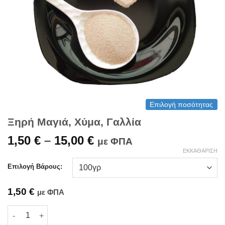
Επιλογή ποσότητας
Ξηρή Μαγιά, Χύμα, Γαλλία
Price
1,50
€
–
15,00
€
με ΦΠΑ
range:
ΕΚΚΑΘΆΡΙΣΗ
1,50 €
Επιλογή Βάρους:
through
15,00 €
1,50
€
με ΦΠΑ
Ξηρή Μαγιά, Χύμα, Γαλλία ποσότητα