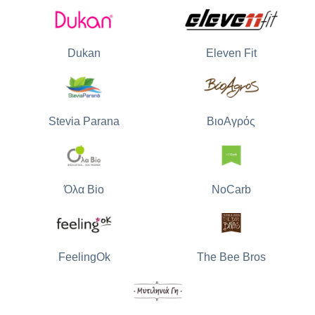
Dukan
Eleven Fit
Stevia Parana
ΒιοΑγρός
Όλα Bio
NoCarb
The Bee Bros
FeelingOk