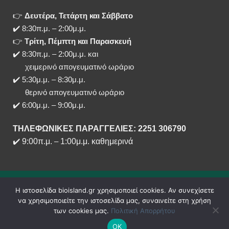
👉
Δευτέρα, Τετάρτη και Σάββατο
✔️ 8:30π.μ. – 2:00μ.μ.
👉
Τρίτη, Πέμπτη και Παρασκευή
✔️ 8:30π.μ. – 2:00μ.μ. και
χειμερινό απογευματινό ωράριο
✔️ 5:30μ.μ. – 8:30μ.μ.
θερινό απογευματινό ωράριο
✔️ 6:00μ.μ. – 9:00μ.μ.
ΤΗΛΕΦΩΝΙΚΕΣ ΠΑΡΑΓΓΕΛΙΕΣ: 2251 306790
✔️
9:00π.μ.
–
1:00μ.μ. καθημερινά
Η ιστοσελίδα bioisland.gr χρησιμοποιεί cookies. Αν συνεχίσετε
να χρησιμοποιείτε την ιστοσελίδα μας, συναινείτε στη χρήση
των cookies μας.
Πολιτική Απορρήτου
ΟΚ
Copyright 2020 - 2026 ©
bioisland.gr