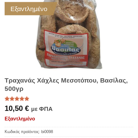
Εξαντλημένο
Τραχανάς Χάχλες Μεσοτόπου, Βασίλας,
500γρ
Βαθμολογήθηκε
1
10,50
€
με ΦΠΑ
με
5
από 5
με βάση
Εξαντλημένο
βαθμολογία
πελάτη
Κωδικός προϊόντος:
bi0098