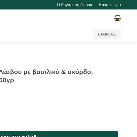
Ο Λογαριασμός μου
Επικοινωνία
ΕΤΑΙΡΕΙΕΣ
Λέσβου με βασιλικό & σκόρδο,
160γρ
ιλικό & σκόρδο, Γυάλινος Μύλος, My Aegean, 160γρ ποσότητα
ήκη στο καλάθι