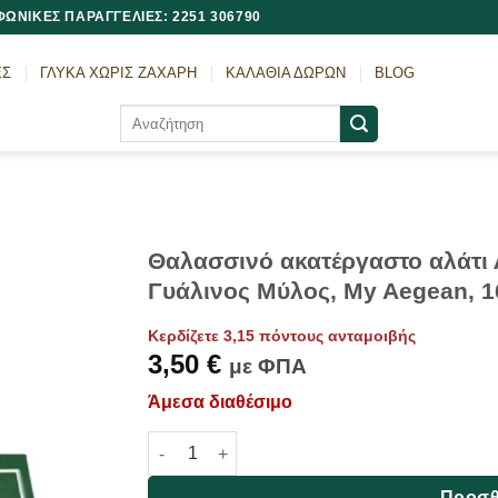
ΩΝΙΚΕΣ ΠΑΡΑΓΓΕΛΙΕΣ: 2251 306790
ΕΣ
ΓΛΥΚΑ ΧΩΡΙΣ ΖΑΧΑΡΗ
ΚΑΛΑΘΙΑ ΔΩΡΩΝ
BLOG
Αναζήτηση
για:
Θαλασσινό ακατέργαστο αλάτι 
Γυάλινος Μύλος, My Aegean, 
Κερδίζετε 3,15 πόντους ανταμοιβής
3,50
€
με ΦΠΑ
Άμεσα διαθέσιμο
Θαλασσινό ακατέργαστο αλάτι Λέσβου με βασ
Προσθ