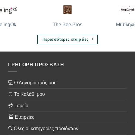
The Bee Bros
Μυτιληνι
elingOk
Περισσότερες εταιρείες
ΓΡΗΓΟΡΗ ΠΡΟΣΒΑΣΗ
💻 Ο Λογαριασμός μου
🛒 Το Καλάθι μου
💳 Ταμείο
🏭 Εταιρείες
🔍 Όλες οι κατηγορίες προϊόντων