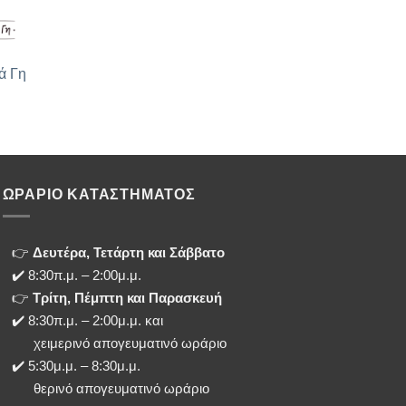
ά Γη
ΩΡΑΡΙΟ ΚΑΤΑΣΤΗΜΑΤΟΣ
👉
Δευτέρα, Τετάρτη και Σάββατο
✔️ 8:30π.μ. – 2:00μ.μ.
👉
Τρίτη, Πέμπτη και Παρασκευή
✔️ 8:30π.μ. – 2:00μ.μ. και
χειμερινό απογευματινό ωράριο
✔️ 5:30μ.μ. – 8:30μ.μ.
θερινό απογευματινό ωράριο