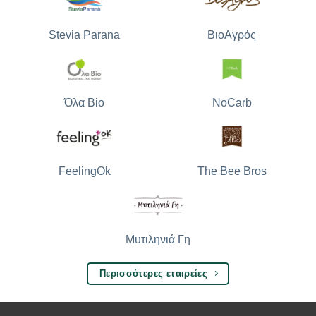
Stevia Parana
ΒιοΑγρός
Όλα Bio
NoCarb
The Bee Bros
FeelingOk
Μυτιληνιά Γη
Περισσότερες εταιρείες