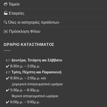
💳 Ταμείο
🏭 Εταιρείες
🔍 Όλες οι κατηγορίες προϊόντων
✉️ Πρόσκληση Φίλου
ΩΡΑΡΙΟ ΚΑΤΑΣΤΗΜΑΤΟΣ
👉
Δευτέρα, Τετάρτη και Σάββατο
✔️ 8:30π.μ. – 2:00μ.μ.
👉
Τρίτη, Πέμπτη και Παρασκευή
✔️ 8:30π.μ. – 2:00μ.μ. και
χειμερινό απογευματινό ωράριο
✔️ 5:30μ.μ. – 8:30μ.μ.
θερινό απογευματινό ωράριο
✔️ 6:00μ.μ. – 9:00μ.μ.