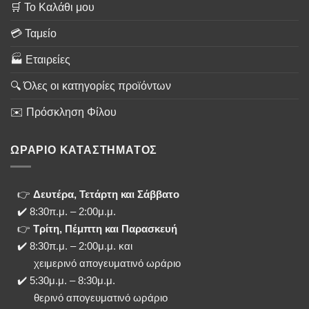
🛒 Το Καλάθι μου
💳 Ταμείο
🏭 Εταιρείες
🔍 Όλες οι κατηγορίες προϊόντων
✉️ Πρόσκληση Φίλου
ΩΡΑΡΙΟ ΚΑΤΑΣΤΗΜΑΤΟΣ
👉
Δευτέρα, Τετάρτη και Σάββατο
✔️ 8:30π.μ. – 2:00μ.μ.
👉
Τρίτη, Πέμπτη και Παρασκευή
✔️ 8:30π.μ. – 2:00μ.μ. και
χειμερινό απογευματινό ωράριο
✔️ 5:30μ.μ. – 8:30μ.μ.
θερινό απογευματινό ωράριο