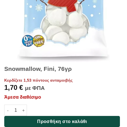
Snowmallow, Fini, 76γρ
Κερδίζετε 1,53 πόντους ανταμοιβής
1,70
€
με ΦΠΑ
Άμεσα διαθέσιμο
Snowmallow, Fini, 76γρ ποσότητα
Προσθήκη στο καλάθι