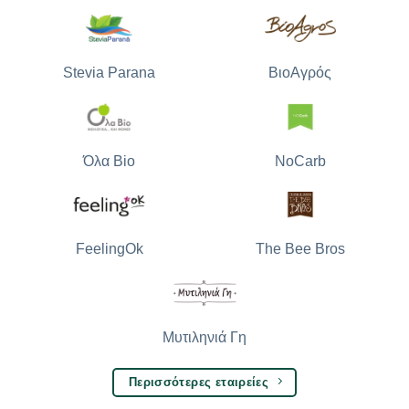
Stevia Parana
ΒιοΑγρός
Όλα Bio
NoCarb
The Bee Bros
FeelingOk
Μυτιληνιά Γη
Περισσότερες εταιρείες