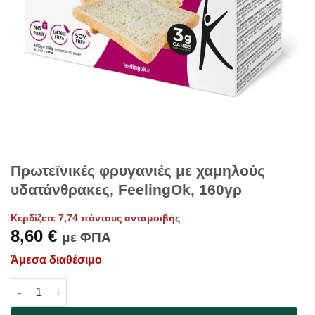
Πρωτεϊνικές φρυγανιές με χαμηλούς
υδατάνθρακες, FeelingOk, 160γρ
Κερδίζετε 7,74 πόντους ανταμοιβής
8,60
€
με ΦΠΑ
Άμεσα διαθέσιμο
Πρωτεϊνικές φρυγανιές με χαμηλούς υδατάνθρακες, FeelingOk,