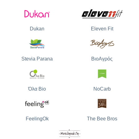
Dukan
Eleven Fit
Stevia Parana
ΒιοΑγρός
Όλα Bio
NoCarb
The Bee Bros
FeelingOk