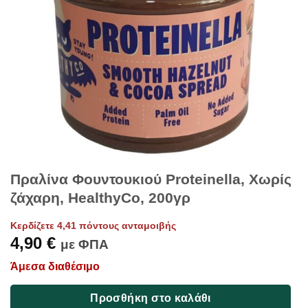
Πραλίνα Φουντουκιού Proteinella, Χωρίς
ζάχαρη, HealthyCo, 200γρ
Κερδίζετε 4,41 πόντους ανταμοιβής
4,90
€
με ΦΠΑ
Άμεσα διαθέσιμο
Προσθήκη στο καλάθι