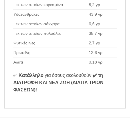
εκ των οποίων κορεσμένα
8,2 γρ
Υδατάνθρακες
43,9 γρ
εκ των οποίων σάκχαρα
6,6 γρ
εκ των οποίων πολυόλες
35,7 γρ
Φυτικές ίνες
2,7 γρ
Πρωτεΐνη
12,6 γρ
Αλάτι
0,18 γρ
✅
Κατάλληλο
για όσους ακολουθούν
✔️ τη
ΔΙΑΤΡΟΦΗ ΚΑΙ ΝΕΑ ΖΩΗ (ΔΙΑΙΤΑ ΤΡΙΩΝ
ΦΑΣΕΩΝ)
!