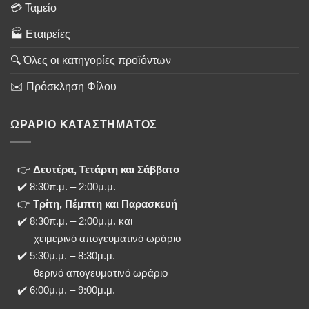
💳 Ταμείο
🏭 Εταιρείες
🔍 Όλες οι κατηγορίες προϊόντων
✉️ Πρόσκληση Φίλου
ΩΡΑΡΙΟ ΚΑΤΑΣΤΗΜΑΤΟΣ
👉
Δευτέρα, Τετάρτη και Σάββατο
✔️ 8:30π.μ. – 2:00μ.μ.
👉
Τρίτη, Πέμπτη και Παρασκευή
✔️ 8:30π.μ. – 2:00μ.μ. και
χειμερινό απογευματινό ωράριο
✔️ 5:30μ.μ. – 8:30μ.μ.
θερινό απογευματινό ωράριο
✔️ 6:00μ.μ. – 9:00μ.μ.