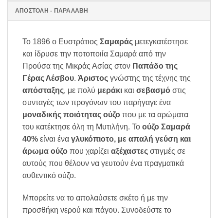
ΑΠΟΣΤΟΛΗ - ΠΑΡΑΛΑΒΗ
Το 1896 ο Ευστράτιος
Σαμαράς
μετεγκατέστησε
και ίδρυσε την ποτοποιία Σαμαρά από την
Προύσα της Μικράς Ασίας στον
Παπάδο της
Γέρας Λέσβου
.
Άριστος
γνώστης της τέχνης της
απόσταξης
, με πολύ
μεράκι
και
σεβασμό
στις
συνταγές των προγόνων του παρήγαγε ένα
μοναδικής ποιότητας ούζο
που με τα αρώματα
του κατέκτησε όλη τη Μυτιλήνη. Το
ούζο Σαμαρά
40%
είναι ένα
γλυκόπιοτο, με απαλή γεύση και
άρωμα ούζο
που χαρίζει
αξέχαστες
στιγμές σε
αυτούς που θέλουν να γευτούν ένα πραγματικά
αυθεντικό ούζο.
Μπορείτε να το απολαύσετε σκέτο ή με την
προσθήκη νερού και πάγου. Συνοδεύστε το