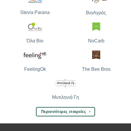
Stevia Parana
ΒιοΑγρός
Όλα Bio
NoCarb
The Bee Bros
FeelingOk
Μυτιληνιά Γη
Περισσότερες εταιρείες