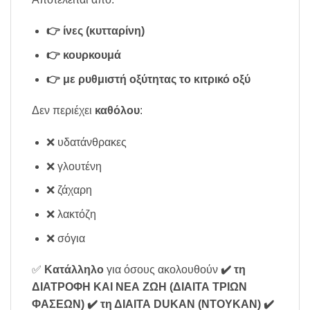
👉 ίνες (κυτταρίνη)
👉 κουρκουμά
👉 με ρυθμιστή οξύτητας το κιτρικό οξύ
Δεν περιέχει
καθόλου
:
❌ υδατάνθρακες
❌ γλουτένη
❌ ζάχαρη
❌ λακτόζη
❌ σόγια
✅
Κατάλληλο
για όσους ακολουθούν
✔️ τη
ΔΙΑΤΡΟΦΗ ΚΑΙ ΝΕΑ ΖΩΗ (ΔΙΑΙΤΑ ΤΡΙΩΝ
ΦΑΣΕΩΝ)
✔️ τη ΔΙΑΙΤΑ DUKAN (ΝΤΟΥΚΑΝ)
✔️