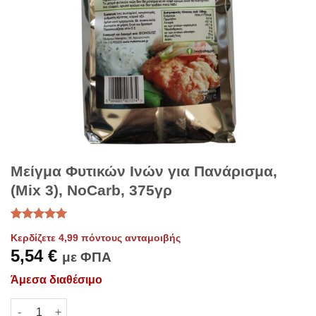
Μείγμα Φυτικών Ινών για Πανάρισμα,
(Mix 3), NoCarb, 375γρ
Βαθμολογήθηκε
1
Κερδίζετε 4,99 πόντους ανταμοιβής
με
5
από 5
5,54
€
με βάση
με ΦΠΑ
βαθμολογία
πελάτη
Άμεσα διαθέσιμο
Μείγμα Φυτικών Ινών για Πανάρισμα, (Mix 3), NoCarb, 375γρ 