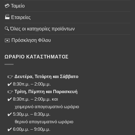
💳 Ταμείο
🏭 Εταιρείες
🔍 Όλες οι κατηγορίες προϊόντων
✉️ Πρόσκληση Φίλου
ΩΡΑΡΙΟ ΚΑΤΑΣΤΗΜΑΤΟΣ
👉
Δευτέρα, Τετάρτη και Σάββατο
✔️ 8:30π.μ. – 2:00μ.μ.
👉
Τρίτη, Πέμπτη και Παρασκευή
✔️ 8:30π.μ. – 2:00μ.μ. και
χειμερινό απογευματινό ωράριο
✔️ 5:30μ.μ. – 8:30μ.μ.
θερινό απογευματινό ωράριο
✔️ 6:00μ.μ. – 9:00μ.μ.