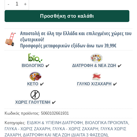
Μαύρη σοκολάτα 90% κακάο ακατέργαστη, Χωρίς Ζάχαρη, Bio,
Προσθήκη στο καλάθι
Αποστολή σε όλη την Ελλάδα και επιλεγμένες χώρες του
εξωτερικού!
Προσφορές μεταφορικών εξόδων άνω των 39,99€
ΒΙΟΛΟΓΙΚΟ
✔️
ΔΙΑΤΡΟΦΗ & ΝΕΑ ΖΩΗ
✔️
KETO
✔️
ΓΛΥΚΟ Χ/ΖΑΧΑΡΗ
✔️
ΧΩΡΙΣ ΓΛΟΥΤΕΝΗ
✔️
Κωδικός προϊόντος:
5060102661931
Κατηγορίες:
ΕΙΔΙΚΗ & ΥΓΙΕΙΝΗ ΔΙΑΤΡΟΦΗ
,
ΒΙΟΛΟΓΙΚΑ ΠΡΟΙΟΝΤΑ
,
ΓΛΥΚΑ - ΧΩΡΙΣ ΖΑΧΑΡΗ
,
ΓΛΥΚΑ - ΧΩΡΙΣ ΖΑΧΑΡΗ
,
ΓΛΥΚΑ ΧΩΡΙΣ
ΖΑΧΑΡΗ
,
ΔΙΑΤΡΟΦΗ ΚΑΙ ΝΕΑ ΖΩΗ (ΔΙΑΙΤΑ 3 ΦΑΣΕΩΝ)
,