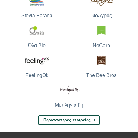
Stevia Parana
ΒιοΑγρός
Όλα Bio
NoCarb
The Bee Bros
FeelingOk
Μυτιληνιά Γη
Περισσότερες εταιρείες