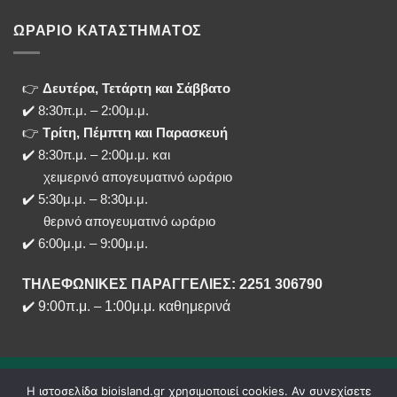
ΩΡΑΡΙΟ ΚΑΤΑΣΤΗΜΑΤΟΣ
👉
Δευτέρα, Τετάρτη και Σάββατο
✔️ 8:30π.μ. – 2:00μ.μ.
👉
Τρίτη, Πέμπτη και Παρασκευή
✔️ 8:30π.μ. – 2:00μ.μ. και
χειμερινό απογευματινό ωράριο
✔️ 5:30μ.μ. – 8:30μ.μ.
θερινό απογευματινό ωράριο
✔️ 6:00μ.μ. – 9:00μ.μ.
ΤΗΛΕΦΩΝΙΚΕΣ ΠΑΡΑΓΓΕΛΙΕΣ: 2251 306790
✔️
9:00π.μ.
–
1:00μ.μ. καθημερινά
Η ιστοσελίδα bioisland.gr χρησιμοποιεί cookies. Αν συνεχίσετε