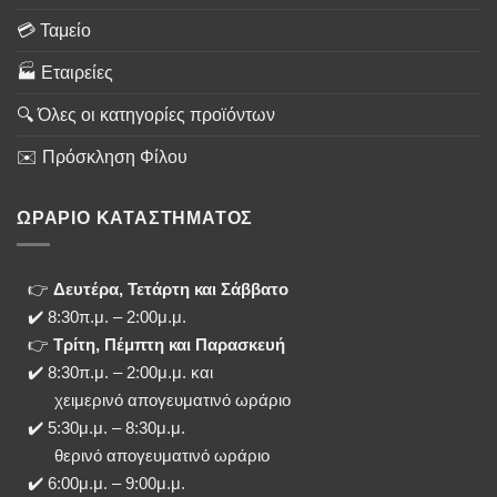
💳 Ταμείο
🏭 Εταιρείες
🔍 Όλες οι κατηγορίες προϊόντων
✉️ Πρόσκληση Φίλου
ΩΡΑΡΙΟ ΚΑΤΑΣΤΗΜΑΤΟΣ
👉
Δευτέρα, Τετάρτη και Σάββατο
✔️ 8:30π.μ. – 2:00μ.μ.
👉
Τρίτη, Πέμπτη και Παρασκευή
✔️ 8:30π.μ. – 2:00μ.μ. και
χειμερινό απογευματινό ωράριο
✔️ 5:30μ.μ. – 8:30μ.μ.
θερινό απογευματινό ωράριο
✔️ 6:00μ.μ. – 9:00μ.μ.