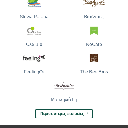
Stevia Parana
ΒιοΑγρός
Όλα Bio
NoCarb
The Bee Bros
FeelingOk
Μυτιληνιά Γη
Περισσότερες εταιρείες