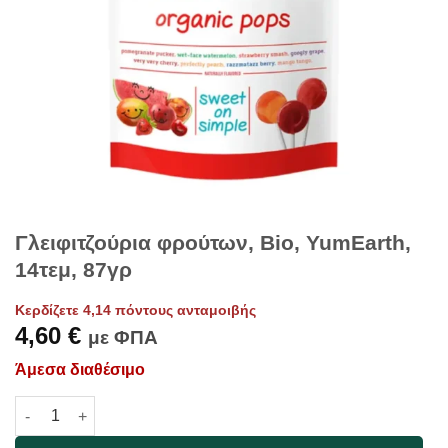
Γλειφιτζούρια φρούτων, Bio, YumEarth,
14τεμ, 87γρ
Κερδίζετε 4,14 πόντους ανταμοιβής
4,60
€
με ΦΠΑ
Άμεσα διαθέσιμο
Γλειφιτζούρια φρούτων, Bio, YumEarth, 14τεμ, 87γρ ποσότητα