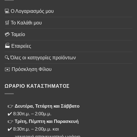
💻 Ο Λογαριασμός μου
🛒 Το Καλάθι μου
💳 Ταμείο
🏭 Εταιρείες
🔍 Όλες οι κατηγορίες προϊόντων
✉️ Πρόσκληση Φίλου
ΩΡΑΡΙΟ ΚΑΤΑΣΤΗΜΑΤΟΣ
👉
Δευτέρα, Τετάρτη και Σάββατο
✔️ 8:30π.μ. – 2:00μ.μ.
👉
Τρίτη, Πέμπτη και Παρασκευή
✔️ 8:30π.μ. – 2:00μ.μ. και
χειμερινό απογευματινό ωράριο