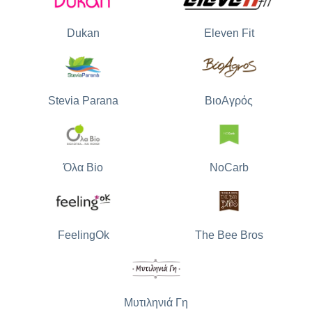
Dukan
Eleven Fit
Stevia Parana
ΒιοΑγρός
Όλα Bio
NoCarb
The Bee Bros
FeelingOk
Μυτιληνιά Γη