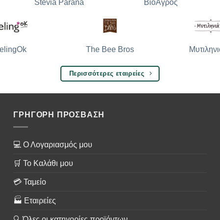
Stevia Parana
ΒιοΑγρός
The Bee Bros
Μυτιληνι
elingOk
Περισσότερες εταιρείες
ΓΡΗΓΟΡΗ ΠΡΟΣΒΑΣΗ
💻 Ο Λογαριασμός μου
🛒 Το Καλάθι μου
💳 Ταμείο
🏭 Εταιρείες
🔍 Όλες οι κατηγορίες προϊόντων