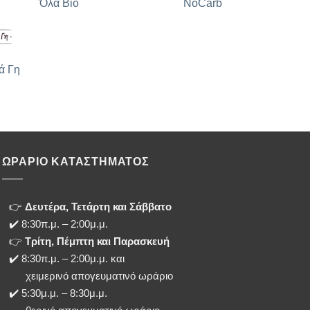
Όλα Bio
NoCarb
ά Γη
ΩΡΑΡΙΟ ΚΑΤΑΣΤΗΜΑΤΟΣ
👉
Δευτέρα, Τετάρτη και Σάββατο
✔️ 8:30π.μ. – 2:00μ.μ.
👉
Τρίτη, Πέμπτη και Παρασκευή
✔️ 8:30π.μ. – 2:00μ.μ. και
χειμερινό απογευματινό ωράριο
✔️ 5:30μ.μ. – 8:30μ.μ.