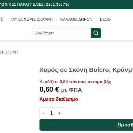
ΩΝΙΚΕΣ ΠΑΡΑΓΓΕΛΙΕΣ: 2251 306790
ΕΣ
ΓΛΥΚΑ ΧΩΡΙΣ ΖΑΧΑΡΗ
ΚΑΛΑΘΙΑ ΔΩΡΩΝ
BLOG
Αναζήτηση
για:
 ΣΕ ΣΚΟΝΗ
Χυμός σε Σκόνη Bolero, Κράνμ
Κερδίζετε 0,54 πόντους ανταμοιβής
0,60
€
με ΦΠΑ
Άμεσα διαθέσιμο
Χυμός σε Σκόνη Bolero, Κράνμπερι, 9γρ ποσ
Προσθ