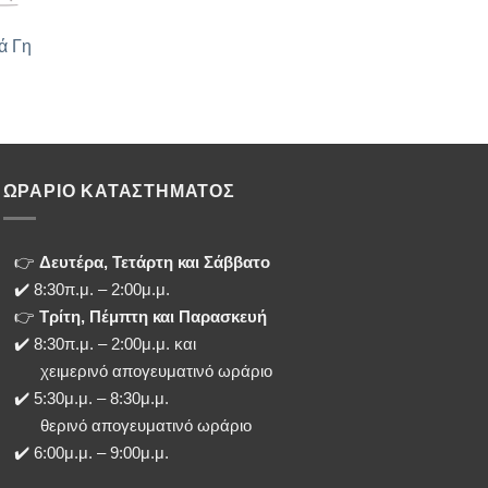
ά Γη
ΩΡΑΡΙΟ ΚΑΤΑΣΤΗΜΑΤΟΣ
👉
Δευτέρα, Τετάρτη και Σάββατο
✔️ 8:30π.μ. – 2:00μ.μ.
👉
Τρίτη, Πέμπτη και Παρασκευή
✔️ 8:30π.μ. – 2:00μ.μ. και
χειμερινό απογευματινό ωράριο
✔️ 5:30μ.μ. – 8:30μ.μ.
θερινό απογευματινό ωράριο
✔️ 6:00μ.μ. – 9:00μ.μ.