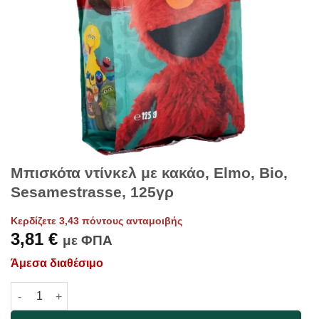
Μπισκότα ντίνκελ με κακάο, Elmo, Bio,
Sesamestrasse, 125γρ
Κερδίζετε 3,43 πόντους ανταμοιβής
3,81
€
με ΦΠΑ
Άμεσα διαθέσιμο
Μπισκότα ντίνκελ με κακάο, Elmo, Bio, Sesamestrasse, 125γρ