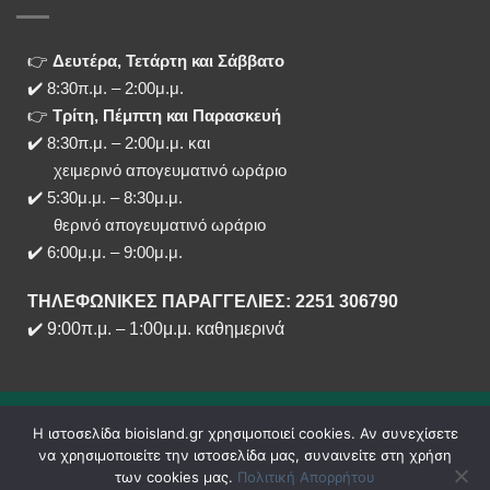
👉
Δευτέρα, Τετάρτη και Σάββατο
✔️ 8:30π.μ. – 2:00μ.μ.
👉
Τρίτη, Πέμπτη και Παρασκευή
✔️ 8:30π.μ. – 2:00μ.μ. και
χειμερινό απογευματινό ωράριο
✔️ 5:30μ.μ. – 8:30μ.μ.
θερινό απογευματινό ωράριο
✔️ 6:00μ.μ. – 9:00μ.μ.
ΤΗΛΕΦΩΝΙΚΕΣ ΠΑΡΑΓΓΕΛΙΕΣ: 2251 306790
✔️
9:00π.μ.
–
1:00μ.μ. καθημερινά
Η ιστοσελίδα bioisland.gr χρησιμοποιεί cookies. Αν συνεχίσετε
να χρησιμοποιείτε την ιστοσελίδα μας, συναινείτε στη χρήση
των cookies μας.
Πολιτική Απορρήτου