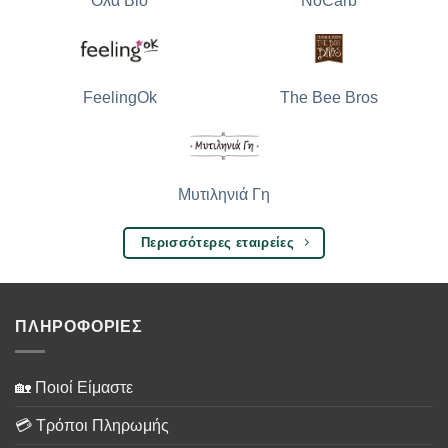
Όλα Bio
NoCarb
The Bee Bros
FeelingOk
Μυτιληνιά Γη
Περισσότερες εταιρείες
ΠΛΗΡΟΦΟΡΙΕΣ
🏡 Ποιοί Είμαστε
💳 Τρόποι Πληρωμής