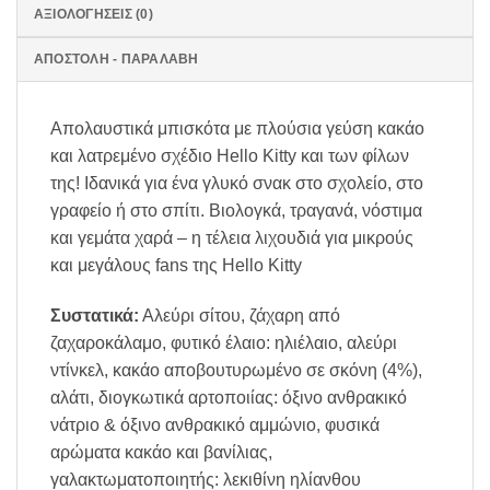
ΑΞΙΟΛΟΓΉΣΕΙΣ (0)
ΑΠΟΣΤΟΛΗ - ΠΑΡΑΛΑΒΗ
Απολαυστικά μπισκότα με πλούσια γεύση κακάο
και λατρεμένο σχέδιο Hello Kitty και των φίλων
της! Ιδανικά για ένα γλυκό σνακ στο σχολείο, στο
γραφείο ή στο σπίτι. Βιολογκά, τραγανά, νόστιμα
και γεμάτα χαρά – η τέλεια λιχουδιά για μικρούς
και μεγάλους fans της Hello Kitty
Συστατικά:
Αλεύρι σίτου, ζάχαρη από
ζαχαροκάλαμο, φυτικό έλαιο: ηλιέλαιο, αλεύρι
ντίνκελ, κακάο αποβουτυρωμένο σε σκόνη (4%),
αλάτι, διογκωτικά αρτοποιίας: όξινο ανθρακικό
νάτριο & όξινο ανθρακικό αμμώνιο, φυσικά
αρώματα κακάο και βανίλιας,
γαλακτωματοποιητής: λεκιθίνη ηλίανθου