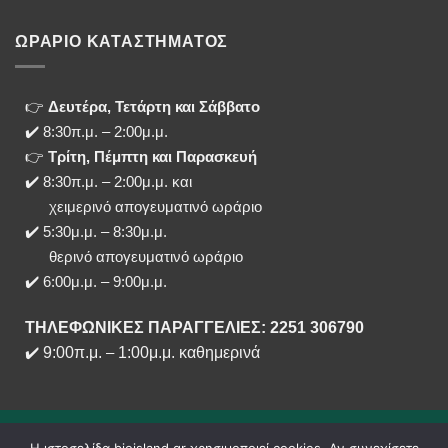
ΩΡΑΡΙΟ ΚΑΤΑΣΤΗΜΑΤΟΣ
👉
Δευτέρα, Τετάρτη και Σάββατο
✔️ 8:30π.μ. – 2:00μ.μ.
👉
Τρίτη, Πέμπτη και Παρασκευή
✔️ 8:30π.μ. – 2:00μ.μ. και
χειμερινό απογευματινό ωράριο
✔️ 5:30μ.μ. – 8:30μ.μ.
θερινό απογευματινό ωράριο
✔️ 6:00μ.μ. – 9:00μ.μ.
ΤΗΛΕΦΩΝΙΚΕΣ ΠΑΡΑΓΓΕΛΙΕΣ: 2251 306790
✔️
9:00π.μ.
–
1:00μ.μ. καθημερινά
Η ιστοσελίδα bioisland.gr χρησιμοποιεί cookies. Αν συνεχίσετε