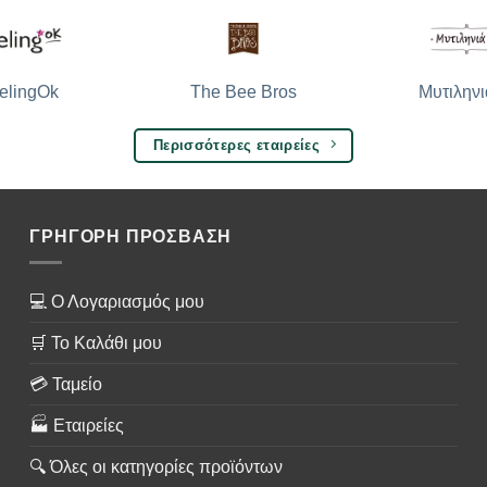
The Bee Bros
Μυτιληνι
elingOk
Περισσότερες εταιρείες
ΓΡΗΓΟΡΗ ΠΡΟΣΒΑΣΗ
💻 Ο Λογαριασμός μου
🛒 Το Καλάθι μου
💳 Ταμείο
🏭 Εταιρείες
🔍 Όλες οι κατηγορίες προϊόντων