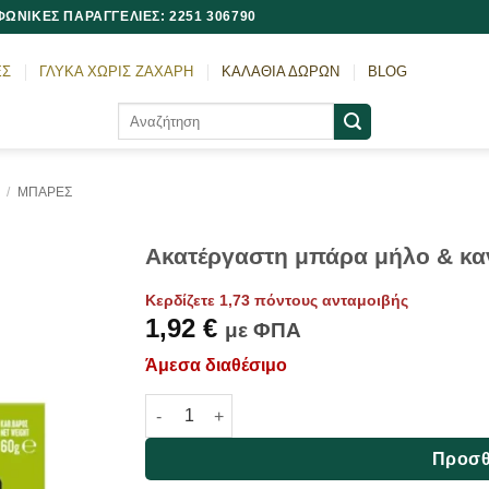
ΩΝΙΚΕΣ ΠΑΡΑΓΓΕΛΙΕΣ: 2251 306790
ΕΣ
ΓΛΥΚΑ ΧΩΡΙΣ ΖΑΧΑΡΗ
ΚΑΛΑΘΙΑ ΔΩΡΩΝ
BLOG
Αναζήτηση
για:
/
ΜΠΑΡΕΣ
Ακατέργαστη μπάρα μήλο & καν
Κερδίζετε 1,73 πόντους ανταμοιβής
1,92
€
με ΦΠΑ
Άμεσα διαθέσιμο
Ακατέργαστη μπάρα μήλο & κανέλα, Χωρίς Ζά
Προσθ