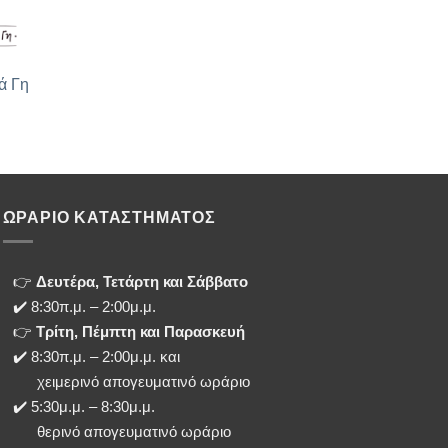
ά Γη
ΩΡΑΡΙΟ ΚΑΤΑΣΤΗΜΑΤΟΣ
👉
Δευτέρα, Τετάρτη και Σάββατο
✔️ 8:30π.μ. – 2:00μ.μ.
👉
Τρίτη, Πέμπτη και Παρασκευή
✔️ 8:30π.μ. – 2:00μ.μ. και
χειμερινό απογευματινό ωράριο
✔️ 5:30μ.μ. – 8:30μ.μ.
θερινό απογευματινό ωράριο