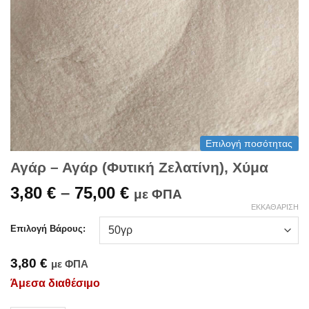
Επιλογή ποσότητας
Αγάρ – Αγάρ (Φυτική Ζελατίνη), Χύμα
Price
3,80
€
–
75,00
€
με ΦΠΑ
range:
ΕΚΚΑΘΆΡΙΣΗ
3,80 €
Επιλογή Βάρους:
through
75,00 €
3,80
€
με ΦΠΑ
Άμεσα διαθέσιμο