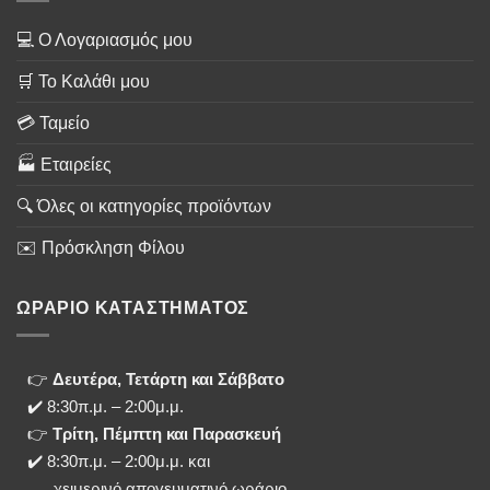
💻 Ο Λογαριασμός μου
🛒 Το Καλάθι μου
💳 Ταμείο
🏭 Εταιρείες
🔍 Όλες οι κατηγορίες προϊόντων
✉️ Πρόσκληση Φίλου
ΩΡΑΡΙΟ ΚΑΤΑΣΤΗΜΑΤΟΣ
👉
Δευτέρα, Τετάρτη και Σάββατο
✔️ 8:30π.μ. – 2:00μ.μ.
👉
Τρίτη, Πέμπτη και Παρασκευή
✔️ 8:30π.μ. – 2:00μ.μ. και
χειμερινό απογευματινό ωράριο