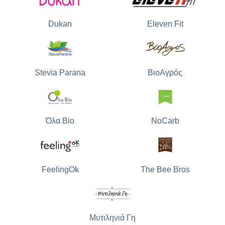
Dukan
Eleven Fit
Stevia Parana
ΒιοΑγρός
Όλα Bio
NoCarb
The Bee Bros
FeelingOk
Μυτιληνιά Γη