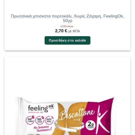
Πρωτεϊνικά μπισκότα πορτοκάλι, Χωρίς Ζάχαρη, FeelingOk,
50γρ
+2,43 πόντοι
2,70
€
με ΦΠΑ
Προσθήκη στο καλάθι