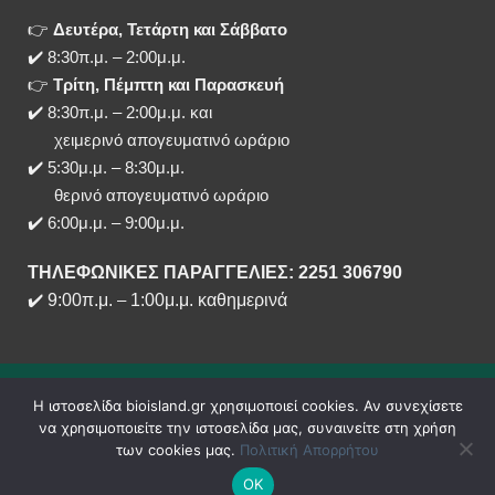
👉
Δευτέρα, Τετάρτη και Σάββατο
✔️ 8:30π.μ. – 2:00μ.μ.
👉
Τρίτη, Πέμπτη και Παρασκευή
✔️ 8:30π.μ. – 2:00μ.μ. και
χειμερινό απογευματινό ωράριο
✔️ 5:30μ.μ. – 8:30μ.μ.
θερινό απογευματινό ωράριο
✔️ 6:00μ.μ. – 9:00μ.μ.
ΤΗΛΕΦΩΝΙΚΕΣ ΠΑΡΑΓΓΕΛΙΕΣ: 2251 306790
✔️
9:00π.μ.
–
1:00μ.μ. καθημερινά
Η ιστοσελίδα bioisland.gr χρησιμοποιεί cookies. Αν συνεχίσετε
να χρησιμοποιείτε την ιστοσελίδα μας, συναινείτε στη χρήση
των cookies μας.
Πολιτική Απορρήτου
ΟΚ
Copyright 2020 - 2026 ©
bioisland.gr