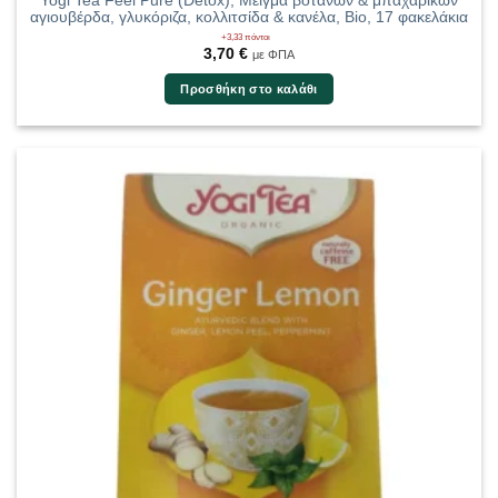
Yogi Tea Feel Pure (Detox), Μείγμα βοτάνων & μπαχαρικών
αγιουβέρδα, γλυκόριζα, κολλιτσίδα & κανέλα, Bio, 17 φακελάκια
+3,33 πόντοι
3,70
€
με ΦΠΑ
Προσθήκη στο καλάθι