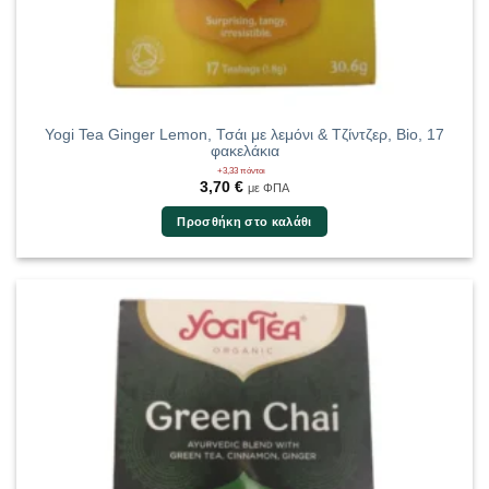
Yogi Tea Ginger Lemon, Τσάι με λεμόνι & Τζίντζερ, Bio, 17
φακελάκια
+3,33 πόντοι
3,70
€
με ΦΠΑ
Προσθήκη στο καλάθι