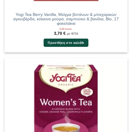
Yogi Tea Berry Vanilla, Μείγμα βοτάνων & μπαχαρικών
αγιουβέρδα, κόκκινα μούρα, σαμπούκο & βανίλια, Bio, 17
φακελάκια
+3,33 πόντοι
3,70
€
με ΦΠΑ
Προσθήκη στο καλάθι