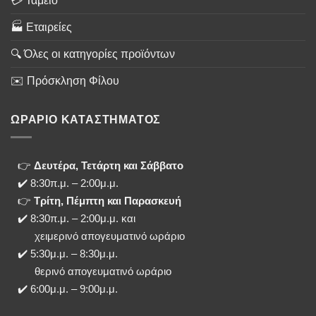
💳 Ταμείο
🏭 Εταιρείες
🔍 Όλες οι κατηγορίες προϊόντων
✉️ Πρόσκληση Φίλου
ΩΡΑΡΙΟ ΚΑΤΑΣΤΗΜΑΤΟΣ
👉
Δευτέρα, Τετάρτη και Σάββατο
✔️ 8:30π.μ. – 2:00μ.μ.
👉
Τρίτη, Πέμπτη και Παρασκευή
✔️ 8:30π.μ. – 2:00μ.μ. και
χειμερινό απογευματινό ωράριο
✔️ 5:30μ.μ. – 8:30μ.μ.
θερινό απογευματινό ωράριο
✔️ 6:00μ.μ. – 9:00μ.μ.