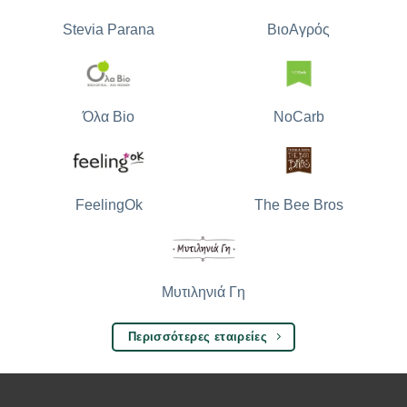
Stevia Parana
ΒιοΑγρός
Όλα Bio
NoCarb
The Bee Bros
FeelingOk
Μυτιληνιά Γη
Περισσότερες εταιρείες