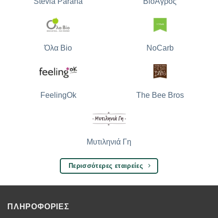
Stevia Parana
ΒιοΑγρός
Όλα Bio
NoCarb
The Bee Bros
FeelingOk
Μυτιληνιά Γη
Περισσότερες εταιρείες
ΠΛΗΡΟΦΟΡΙΕΣ